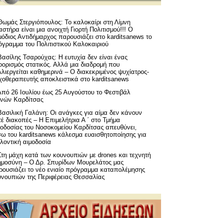
Θωμάς Στεργιόπουλος: Το καλοκαίρι στη Λίμνη
στήρα είναι μια ανοιχτή Γιορτή Πολιτισμού!!! Ο
όδιος Αντιδήμαρχος παρουσιάζει στο karditsanews το
όγραμμα του Πολιτιστικού Καλοκαιριού
Βασίλης Τσαρούχας: Η ευτυχία δεν είναι ένας
ορισμός στατικός. Αλλά μια διαδρομή που
λιεργείται καθημερινά – Ο διακεκριμένος ψυχίατρος-
χοθεραπευτής αποκλειστικά στο karditsanews
Από 26 Ιουλίου έως 25 Αυγούστου το Φεστιβάλ
μνών Καρδίτσας
Βασιλική Γαλάνη: Οι ανάγκες για αίμα δεν κάνουν
έ διακοπές – Η Επιμελήτρια Α ΄ στο Τμήμα
μοδοσίας του Νοσοκομείου Καρδίτσας απευθύνει,
σω του karditsanews κάλεσμα ευαισθητοποίησης για
λοντική αιμοδοσία
Στη μάχη κατά των κουνουπιών με drones και τεχνητή
ημοσύνη – Ο Δρ. Σπυρίδων Μουρελάτος μας
ρουσιάζει το νέο ενιαίο πρόγραμμα καταπολέμησης
υνουπιών της Περιφέρειας Θεσσαλίας