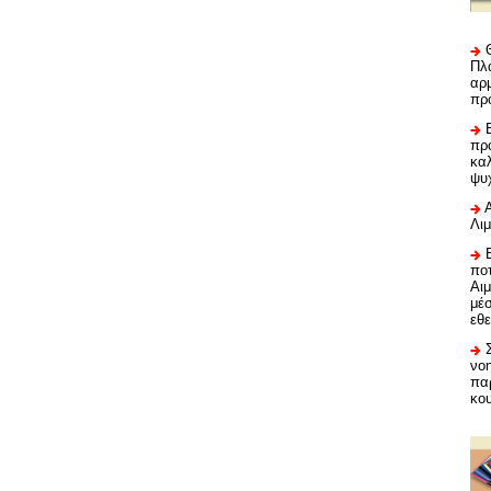
Πλα
αρμ
πρ
προ
καλ
ψυ
Λι
ποτ
Αι
μέ
εθε
νο
πα
κο