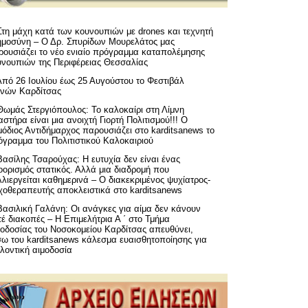
Στη μάχη κατά των κουνουπιών με drones και τεχνητή
ημοσύνη – Ο Δρ. Σπυρίδων Μουρελάτος μας
ρουσιάζει το νέο ενιαίο πρόγραμμα καταπολέμησης
υνουπιών της Περιφέρειας Θεσσαλίας
Από 26 Ιουλίου έως 25 Αυγούστου το Φεστιβάλ
μνών Καρδίτσας
Θωμάς Στεργιόπουλος: Το καλοκαίρι στη Λίμνη
στήρα είναι μια ανοιχτή Γιορτή Πολιτισμού!!! Ο
όδιος Αντιδήμαρχος παρουσιάζει στο karditsanews το
όγραμμα του Πολιτιστικού Καλοκαιριού
Βασίλης Τσαρούχας: Η ευτυχία δεν είναι ένας
ορισμός στατικός. Αλλά μια διαδρομή που
λιεργείται καθημερινά – Ο διακεκριμένος ψυχίατρος-
χοθεραπευτής αποκλειστικά στο karditsanews
Βασιλική Γαλάνη: Οι ανάγκες για αίμα δεν κάνουν
έ διακοπές – Η Επιμελήτρια Α ΄ στο Τμήμα
μοδοσίας του Νοσοκομείου Καρδίτσας απευθύνει,
σω του karditsanews κάλεσμα ευαισθητοποίησης για
λοντική αιμοδοσία