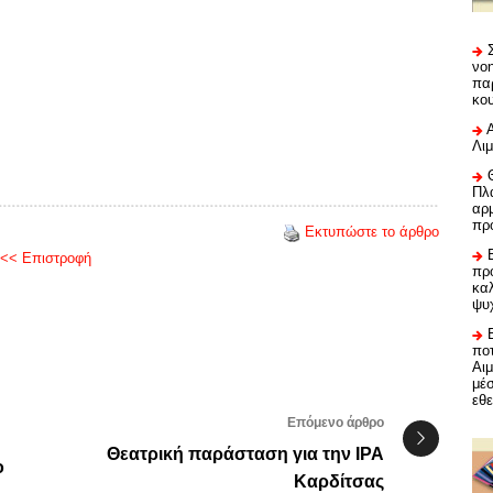
νο
πα
κο
Λι
Πλα
αρμ
πρ
Εκτυπώστε το άρθρο
<< Επιστροφή
προ
καλ
ψυ
ποτ
Αι
μέ
εθε
Επόμενο άρθρο
Θεατρική παράσταση για την ΙΡΑ
ο
Καρδίτσας