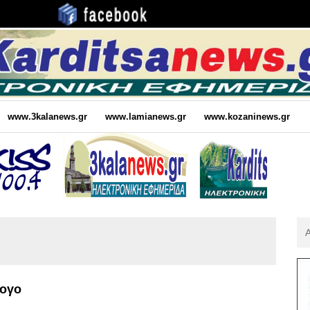
www.3kalanews.gr
www.lamianews.gr
www.kozaninews.gr
Αν
Για
:
λογο