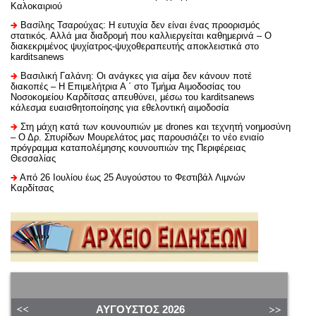
Καλοκαιριού
Βασίλης Τσαρούχας: Η ευτυχία δεν είναι ένας προορισμός
στατικός. Αλλά μια διαδρομή που καλλιεργείται καθημερινά – Ο
διακεκριμένος ψυχίατρος-ψυχοθεραπευτής αποκλειστικά στο
karditsanews
Βασιλική Γαλάνη: Οι ανάγκες για αίμα δεν κάνουν ποτέ
διακοπές – Η Επιμελήτρια Α ΄ στο Τμήμα Αιμοδοσίας του
Νοσοκομείου Καρδίτσας απευθύνει, μέσω του karditsanews
κάλεσμα ευαισθητοποίησης για εθελοντική αιμοδοσία
Στη μάχη κατά των κουνουπιών με drones και τεχνητή νοημοσύνη
– Ο Δρ. Σπυρίδων Μουρελάτος μας παρουσιάζει το νέο ενιαίο
πρόγραμμα καταπολέμησης κουνουπιών της Περιφέρειας
Θεσσαλίας
Από 26 Ιουλίου έως 25 Αυγούστου το Φεστιβάλ Λιμνών
Καρδίτσας
ΑΎΓΟΥΣΤΟΣ
2026