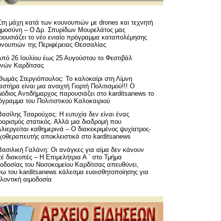
Στη μάχη κατά των κουνουπιών με drones και τεχνητή
ημοσύνη – Ο Δρ. Σπυρίδων Μουρελάτος μας
ρουσιάζει το νέο ενιαίο πρόγραμμα καταπολέμησης
υνουπιών της Περιφέρειας Θεσσαλίας
Από 26 Ιουλίου έως 25 Αυγούστου το Φεστιβάλ
μνών Καρδίτσας
Θωμάς Στεργιόπουλος: Το καλοκαίρι στη Λίμνη
στήρα είναι μια ανοιχτή Γιορτή Πολιτισμού!!! Ο
όδιος Αντιδήμαρχος παρουσιάζει στο karditsanews το
όγραμμα του Πολιτιστικού Καλοκαιριού
Βασίλης Τσαρούχας: Η ευτυχία δεν είναι ένας
ορισμός στατικός. Αλλά μια διαδρομή που
λιεργείται καθημερινά – Ο διακεκριμένος ψυχίατρος-
χοθεραπευτής αποκλειστικά στο karditsanews
Βασιλική Γαλάνη: Οι ανάγκες για αίμα δεν κάνουν
έ διακοπές – Η Επιμελήτρια Α ΄ στο Τμήμα
μοδοσίας του Νοσοκομείου Καρδίτσας απευθύνει,
σω του karditsanews κάλεσμα ευαισθητοποίησης για
λοντική αιμοδοσία