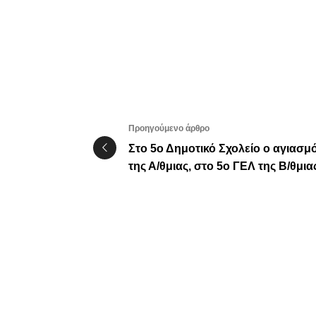
Προηγούμενο άρθρο
Στο 5ο Δημοτικό Σχολείο ο αγιασμ
της Α/θμιας, στο 5ο ΓΕΛ της Β/θμια