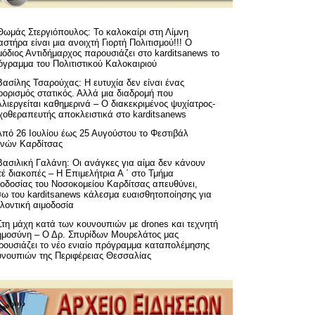
Θωμάς Στεργιόπουλος: Το καλοκαίρι στη Λίμνη
στήρα είναι μια ανοιχτή Γιορτή Πολιτισμού!!! Ο
όδιος Αντιδήμαρχος παρουσιάζει στο karditsanews το
όγραμμα του Πολιτιστικού Καλοκαιριού
Βασίλης Τσαρούχας: Η ευτυχία δεν είναι ένας
ορισμός στατικός. Αλλά μια διαδρομή που
λιεργείται καθημερινά – Ο διακεκριμένος ψυχίατρος-
χοθεραπευτής αποκλειστικά στο karditsanews
Από 26 Ιουλίου έως 25 Αυγούστου το Φεστιβάλ
μνών Καρδίτσας
Βασιλική Γαλάνη: Οι ανάγκες για αίμα δεν κάνουν
έ διακοπές – Η Επιμελήτρια Α ΄ στο Τμήμα
μοδοσίας του Νοσοκομείου Καρδίτσας απευθύνει,
σω του karditsanews κάλεσμα ευαισθητοποίησης για
λοντική αιμοδοσία
Στη μάχη κατά των κουνουπιών με drones και τεχνητή
ημοσύνη – Ο Δρ. Σπυρίδων Μουρελάτος μας
ρουσιάζει το νέο ενιαίο πρόγραμμα καταπολέμησης
υνουπιών της Περιφέρειας Θεσσαλίας