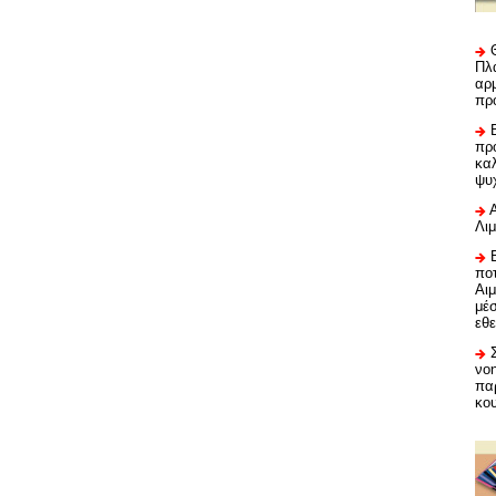
Πλα
αρμ
πρ
προ
καλ
ψυ
Λι
ποτ
Αι
μέ
εθε
νο
πα
κο