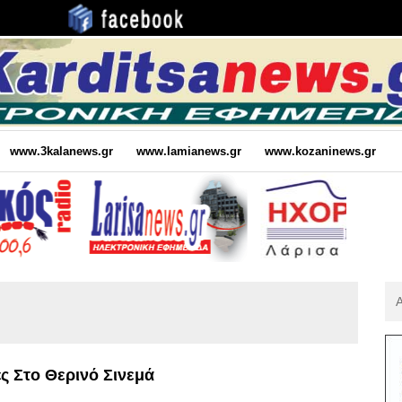
www.3kalanews.gr
www.lamianews.gr
www.kozaninews.gr
Αν
Για
:
ς Στο Θερινό Σινεμά