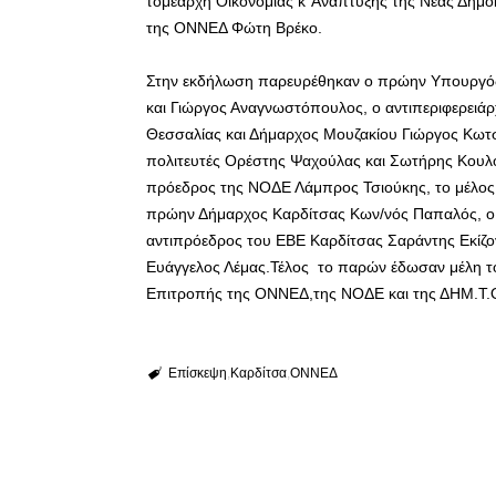
τομεάρχη Οικονομίας κ’ Ανάπτυξης της Νέας Δημοκ
της ΟΝΝΕΔ Φώτη Βρέκο.
Στην εκδήλωση παρευρέθηκαν ο πρώην Υπουργός
και Γιώργος Αναγνωστόπουλος, ο αντιπεριφερειά
Θεσσαλίας και Δήμαρχος Μουζακίου Γιώργος Κωτ
πολιτευτές Ορέστης Ψαχούλας και Σωτήρης Κουλο
πρόεδρος της ΝΟΔΕ Λάμπρος Τσιούκης, το μέλος τ
πρώην Δήμαρχος Καρδίτσας Κων/νός Παπαλός, o π
αντιπρόεδρος του ΕΒΕ Καρδίτσας Σαράντης Εκίζογ
Ευάγγελος Λέμας.Τέλος το παρών έδωσαν μέλη το
Επιτροπής της ΟΝΝΕΔ,της ΝΟΔΕ και της ΔΗΜ.Τ.
Επίσκεψη
Καρδίτσα
ΟΝΝΕΔ