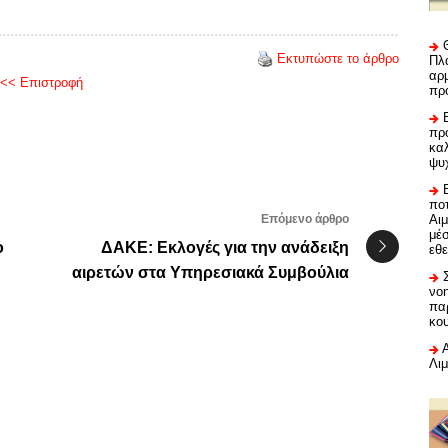
Εκτυπώστε το άρθρο
Πλα
αρμ
<< Επιστροφή
πρ
προ
καλ
ψυ
ποτ
Επόμενο άρθρο
Αι
μέ
ο
ΔΑΚΕ: Εκλογές για την ανάδειξη
εθε
αιρετών στα Υπηρεσιακά Συμβούλια
νο
πα
κο
Λι