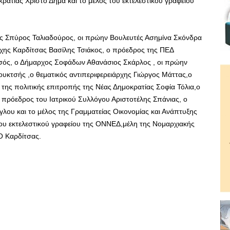
ρατίας Χρίστο Δήμα και το μέλος του εκτελεστικού γραφείου
 Σπύρος Ταλιαδούρος, οι πρώην Βουλευτές Ασημίνα Σκόνδρα
ρχης Καρδίτσας Βασίλης Τσιάκος, ο πρόεδρος της ΠΕΔ
σός, ο Δήμαρχος Σοφάδων Αθανάσιος Σκάρλος , οι πρώην
υκτσής ,ο θεματικός αντιπεριφερειάρχης Γιώργος Μάττας,ο
ης πολιτικής επιτροπής της Νέας Δημοκρατίας Σοφία Τόλια,ο
ρόεδρος του Ιατρικού Συλλόγου Αριστοτέλης Σπάνιας, ο
λου και το μέλος της Γραμματείας Οικονομίας και Ανάπτυξης
υ εκτελεστικού γραφείου της ΟΝΝΕΔ,μέλη της Νομαρχιακής
Ο Καρδίτσας.