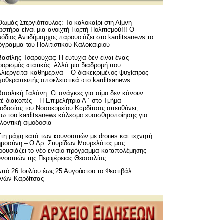
Θωμάς Στεργιόπουλος: Το καλοκαίρι στη Λίμνη
στήρα είναι μια ανοιχτή Γιορτή Πολιτισμού!!! Ο
όδιος Αντιδήμαρχος παρουσιάζει στο karditsanews το
όγραμμα του Πολιτιστικού Καλοκαιριού
Βασίλης Τσαρούχας: Η ευτυχία δεν είναι ένας
ορισμός στατικός. Αλλά μια διαδρομή που
λιεργείται καθημερινά – Ο διακεκριμένος ψυχίατρος-
χοθεραπευτής αποκλειστικά στο karditsanews
Βασιλική Γαλάνη: Οι ανάγκες για αίμα δεν κάνουν
έ διακοπές – Η Επιμελήτρια Α ΄ στο Τμήμα
μοδοσίας του Νοσοκομείου Καρδίτσας απευθύνει,
σω του karditsanews κάλεσμα ευαισθητοποίησης για
λοντική αιμοδοσία
Στη μάχη κατά των κουνουπιών με drones και τεχνητή
ημοσύνη – Ο Δρ. Σπυρίδων Μουρελάτος μας
ρουσιάζει το νέο ενιαίο πρόγραμμα καταπολέμησης
υνουπιών της Περιφέρειας Θεσσαλίας
Από 26 Ιουλίου έως 25 Αυγούστου το Φεστιβάλ
μνών Καρδίτσας