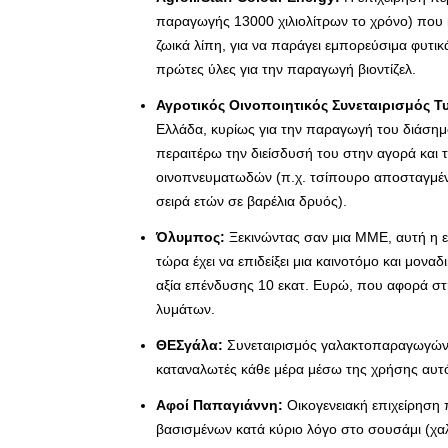
παραγωγής 13000 χιλιολίτρων το χρόνο) που
ζωικά λίπη, για να παράγει εμπορεύσιμα φυτι
πρώτες ύλες για την παραγωγή βιοντίζελ.
Αγροτικός Οινοποιητικός Συνεταιρισμός 
Ελλάδα, κυρίως για την παραγωγή του διάση
περαιτέρω την διείσδυσή του στην αγορά και
οινοπνευματωδών (π.χ. τσίπουρο αποσταγμένο
σειρά ετών σε βαρέλια δρυός).
Όλυμπος:
Ξεκινώντας σαν μια ΜΜΕ, αυτή η ε
τώρα έχει να επιδείξει μια καινοτόμο και μον
αξία επένδυσης 10 εκατ. Ευρώ, που αφορά σ
λυμάτων.
ΘΕΣγάλα:
Συνεταιρισμός γαλακτοπαραγωγών 
καταναλωτές κάθε μέρα μέσω της χρήσης αυτ
Αφοί Παπαγιάννη:
Οικογενειακή επιχείρηση
βασισμένων κατά κύριο λόγο στο σουσάμι (χαλβ