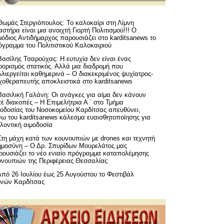
Θωμάς Στεργιόπουλος: Το καλοκαίρι στη Λίμνη
στήρα είναι μια ανοιχτή Γιορτή Πολιτισμού!!! Ο
όδιος Αντιδήμαρχος παρουσιάζει στο karditsanews το
όγραμμα του Πολιτιστικού Καλοκαιριού
Βασίλης Τσαρούχας: Η ευτυχία δεν είναι ένας
ορισμός στατικός. Αλλά μια διαδρομή που
λιεργείται καθημερινά – Ο διακεκριμένος ψυχίατρος-
χοθεραπευτής αποκλειστικά στο karditsanews
Βασιλική Γαλάνη: Οι ανάγκες για αίμα δεν κάνουν
έ διακοπές – Η Επιμελήτρια Α ΄ στο Τμήμα
μοδοσίας του Νοσοκομείου Καρδίτσας απευθύνει,
σω του karditsanews κάλεσμα ευαισθητοποίησης για
λοντική αιμοδοσία
Στη μάχη κατά των κουνουπιών με drones και τεχνητή
ημοσύνη – Ο Δρ. Σπυρίδων Μουρελάτος μας
ρουσιάζει το νέο ενιαίο πρόγραμμα καταπολέμησης
υνουπιών της Περιφέρειας Θεσσαλίας
Από 26 Ιουλίου έως 25 Αυγούστου το Φεστιβάλ
μνών Καρδίτσας