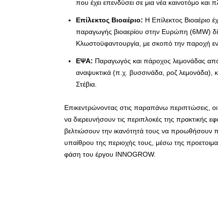
που έχει επενδύσει σε μια νέα καινοτόμο και
Επίλεκτος Βιοαέριο:
Η Επίλεκτος Βιοαέριο έ
παραγωγής βιοαερίου στην Ευρώπη (6MW) δίπλ
Κλωστοϋφαντουργία, με σκοπό την παροχή ενέ
E
ΨΑ:
Παραγωγός και πάροχος λεμονάδας από 
αναψυκτικά (π.χ. βυσσινάδα, ροζ λεμονάδα), 
Στέβια.
Επικεντρώνοντας στις παραπάνω περιπτώσεις, οι 
να διερευνήσουν τις περιπλοκές της πρακτικής ε
βελτιώσουν την ικανότητά τους να προωθήσουν πε
υπαίθρου της περιοχής τους, μέσω της προετοιμ
φάση του έργου ΙΝΝΟGROW.