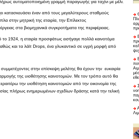
 πλήρως αυτοματοποιημένη γραμμή παραγωγής για ταχίνι με μέλι.
χει κατασκευάσει έναν από τους μεγαλύτερους σταθμούς
Πλα
α στην μητρική της εταιρία, την Επίλεκτος
αρμ
ργειας στα βιομηχανικά συγκροτήματα της περιφέρειας.
πρ
το 1924, η εταιρία προσφάτως εισήγαγε πολλά καινοτόμα
προ
καλ
καθώς και τα λάϊτ Drops, ένα γλυκαντικό σε υγρή μορφή από
ψυ
ποτ
Αι
συμμετέχοντες στην επίσκεψη μελέτης θα έχουν την ευκαιρία
μέ
φαρμογής της υιοθέτησης καινοτομιών. Με τον τρόπο αυτό θα
εθε
ραιτέρω την υιοθέτηση καινοτομιών από την οικονομία της
νο
ασίας πλήρως ενημερωμένων σχεδίων δράσης κατά την τελική
πα
κο
Λι