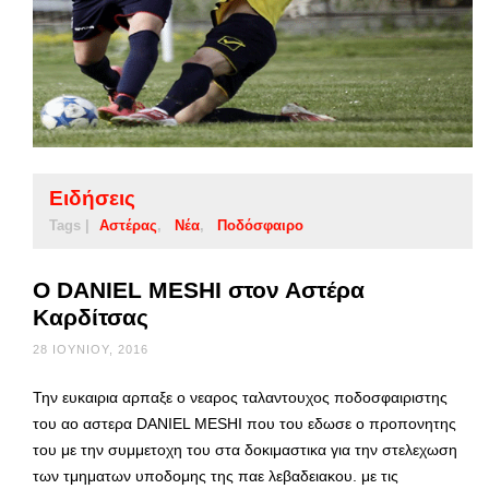
Ειδήσεις
Tags |
Αστέρας
Νέα
Ποδόσφαιρο
Ο DANIEL MESHI στον Αστέρα
Καρδίτσας
28 ΙΟΥΝΊΟΥ, 2016
Την ευκαιρια αρπαξε ο νεαρος ταλαντουχος ποδοσφαιριστης
του αο αστερα DANIEL MESHI που του εδωσε ο προπονητης
του με την συμμετοχη του στα δοκιμαστικα για την στελεχωση
των τμηματων υποδομης της παε λεβαδειακου. με τις