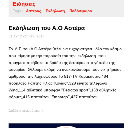
Ειδήσεις
Tags |
Αστέρας
Εκδήλωση
Ποδόσφαιρο
Εκδήλωση του Α.Ο Αστέρα
31 ΑΥΓΟΎΣΤΟΥ, 2016
Το Δ.Σ. του Α.Ο Αστέρα θέλει να ευχαριστήσει όλο τον κόσμο
που τίμησε με την παρουσία του την εκδήλωση που
πραγματοποιήθηκε το βράδυ της δευτέρας στο γήπεδο της
φαναρίου! Θέλουμε ακόμη να ανακοινώσουμε τους νικητήριους
αριθμούς της λαχειοφόρου:Το 517-TV Καρακαντάς,484
ποδήλατο Ράπτης Ηλίας‘’Κόγιας’’,329 κινητό τηλέφωνο
Wind,114 αθλητικό μπουφάν ‘’Petrotos sport’’,158 αθλητικές
φόρμες,415 παπούτσι ‘’Embargo’’,427 παπούτσι …
Διαβάστε περισσότερα