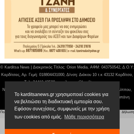
© Karditsa News | Διακριτικός Τίτλος: Orion Media, ΑΦΜ: 043750542, Δ.Ο.Υ:
Καρδίτσας, Αρ. Γεμή: 018804431000, Δ/νση: Διάκου 10 τ.κ 43132 Καρδίτσα,
Τηλ: 24410 42500, email:
news@karditsanews.gr.
Νόμιμος Εκπρόσωπος, Ιδιοκτήτης και Διαχειριστής: Παναγιώτης Φιλίππου,
Το karditsanews.gr χρησιμοποιεί cookies για
Διευθύντρια: Γιαννουσά Βασιλική, Διευθύντιρα Σύνταξης: Μπαλαμπάνη
να βελτιώσει τη διαδικτυακή εμπειρία σου.
Βασιλική. Δικαιούχος domain name Παναγιώτης Φιλίππου
Εφόσον συνεχίσεις, συμφωνείς με την χρήση
Πολιτική απορρήτου
|
Αίτηση Διαχείρισης Προσωπικών Δεδομένων
|
Όροι χρήσης
| |
Δήλωση
Συμμόρφωσης
των cookies από εμάς.
Μάθε περισσότερα