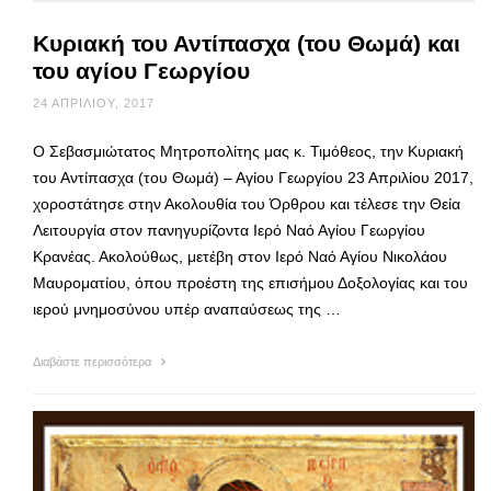
Κυριακή του Αντίπασχα (του Θωμά) και
του αγίου Γεωργίου
24 ΑΠΡΙΛΊΟΥ, 2017
Ο Σεβασμιώτατος Μητροπολίτης μας κ. Τιμόθεος, την Κυριακή
του Αντίπασχα (του Θωμά) – Αγίου Γεωργίου 23 Απριλίου 2017,
χοροστάτησε στην Ακολουθία του Όρθρου και τέλεσε την Θεία
Λειτουργία στον πανηγυρίζοντα Ιερό Ναό Αγίου Γεωργίου
Κρανέας. Ακολούθως, μετέβη στον Ιερό Ναό Αγίου Νικολάου
Μαυροματίου, όπου προέστη της επισήμου Δοξολογίας και του
ιερού μνημοσύνου υπέρ αναπαύσεως της …
Διαβάστε περισσότερα