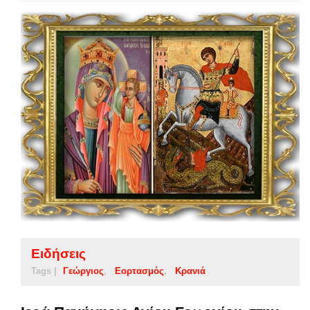
Ειδήσεις
Tags |
Γεώργιος
Εορτασμός
Κρανιά