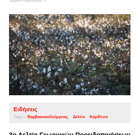
Διαβάστε περισσότερα
Ειδήσεις
Tags |
Βαμβακοκαλλιέργειας
Δελτίο
Καρδίτσα
3ο Δελτίο Γεωργικών Προειδοποιήσεων