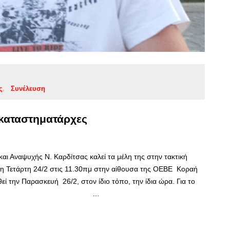
ς
Συνέλευση
 καταστηματάρχες
ι Αναψυχής Ν. Καρδίτσας καλεί τα μέλη της στην τακτική
 τη Τετάρτη 24/2 στις 11.30πμ στην αίθουσα της ΟΕΒΕ Κοραή
ί την Παρασκευή 26/2, στον ίδιο τόπο, την ίδια ώρα. Για το
δρος …