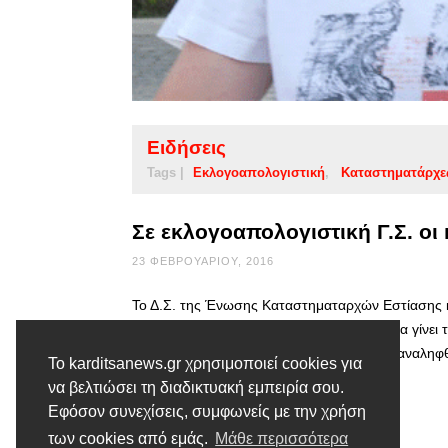
Ειδήσεις
Tags |
Εκλογοαπολογιστική
Καταστηματάρχε
Σε εκλογοαπολογιστική Γ.Σ. οι
23 ΦΕΒΡΟΥΑΡΊΟΥ, 2016
Το Δ.Σ. της Ένωσης Καταστηματαρχών Εστίασης κα
εκλογοαπολογιστική συνέλευση, η οποία θα γίνει
2. Σε περίπτωση μη απαρτίας, η ΓΣ θα επαναληφθε
Το karditsanews.gr χρησιμοποιεί cookies για
ΔΣ Ο Πρόε
να βελτιώσει τη διαδικτυακή εμπειρία σου.
Εφόσον συνεχίσεις, συμφωνείς με την χρήση
Διαβάστε περισσότερα
των cookies από εμάς.
Μάθε περισσότερα