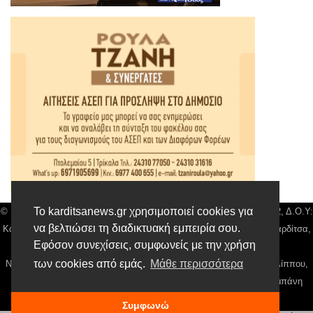
Το karditsanews.gr χρησιμοποιεί cookies για
© Karditsa News | Διακριτικός Τίτλος: Orion Media, ΑΦΜ: 043750542, Δ.Ο.Υ:
να βελτιώσει τη διαδικτυακή εμπειρία σου.
Καρδίτσας, Αρ. Γεμή: 018804431000, Δ/νση: Διάκου 10 τ.κ 43132 Καρδίτσα,
Εφόσον συνεχίσεις, συμφωνείς με την χρήση
Τηλ: 24410 42500, email:
news@karditsanews.gr.
των cookies από εμάς.
Μάθε περισσότερα
Νόμιμος Εκπρόσωπος, Ιδιοκτήτης και Διαχειριστής: Παναγιώτης Φιλίππου,
Διευθύντρια: Γιαννουσά Βασιλική, Διευθύντιρα Σύνταξης: Μπαλαμπάνη
Βασιλική. Δικαιούχος domain name Παναγιώτης Φιλίππου
Συμφωνώ