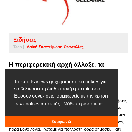
Ειδήσεις
Tags |
Λαϊκή Συσπείρωση Θεσσαλίας
Η περιφερειακή αρχή άλλαξε, τα
προβλήματα στα ορεινά χωριά του
δήμου Καρδίτσας, παραμένουν
Το karditsanews.gr χρησιμοποιεί cookies για
1 ΙΟΥΛΊΟΥ, 2024
να βελτιώσει τη διαδικτυακή εμπειρία σου.
Εφόσον συνεχίσεις, συμφωνείς με την χρήση
Επανειλημένα η Λαική Συσπείρωση Θεσσαλίας, με επερωτήσεις
των cookies από εμάς.
Μάθε περισσότερα
και παρεμβάσεις της, έχει ζητήσει την επίλυση προβλημάτων
στα ορεινά χωριά του Δήμου Καρδίτσας, ωστόσο παλιά και νέα
Συμφωνώ
περιφερειακή αρχή Θεσσαλίας, δεν έχουν κάνει τίποτα γι’ αυτά,
παρά μόνο λόγια. Ρωτάμε για πολλοστή φορά δημόσια. Γιατί