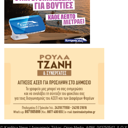
© Karditsa News | Διακριτικός Τίτλος: Orion Media, ΑΦΜ: 043750542, Δ.Ο.Υ: