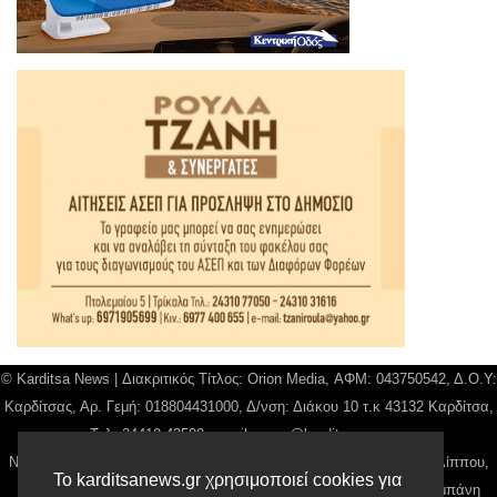
© Karditsa News | Διακριτικός Τίτλος: Orion Media, ΑΦΜ: 043750542, Δ.Ο.Υ:
Καρδίτσας, Αρ. Γεμή: 018804431000, Δ/νση: Διάκου 10 τ.κ 43132 Καρδίτσα,
Τηλ: 24410 42500, email:
news@karditsanews.gr.
Νόμιμος Εκπρόσωπος, Ιδιοκτήτης και Διαχειριστής: Παναγιώτης Φιλίππου,
Το karditsanews.gr χρησιμοποιεί cookies για
Διευθύντρια: Γιαννουσά Βασιλική, Διευθύντιρα Σύνταξης: Μπαλαμπάνη