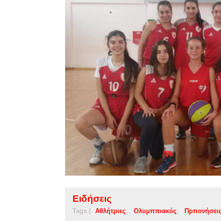
Ειδήσεις
Tags |
Αθλήτριες
Ολυμππιακός
Πρπονήσει