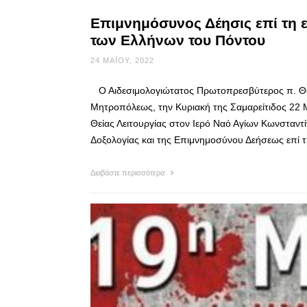
Επιμνημόσυνος Δέησις επί τη ε
των Ελλήνων του Πόντου
24 ΜΑΪ́ΟΥ, 2022
Ο Αιδεσιμολογιώτατος Πρωτοπρεσβύτερος π. Θωμά
Μητροπόλεως, την Κυριακή της Σαμαρείτιδος 22 
Θείας Λειτουργίας στον Ιερό Ναό Αγίων Κωνσταντ
Δοξολογίας και της Επιμνημοσύνου Δεήσεως επί τ
Διαβάστε περισσότερα