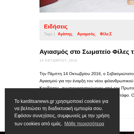
Ειδήσεις
Tags |
Αγάπης
Αγιαμσός
Φίλε;ς
Αγιασμός στο Σωματείο Φίλες 
14 ΟΚΤΩΒΡΊΟΥ, 2016
Την Πέμπτη 14 Οκτωβρίου 2016, ο Σεβασμιώτατος
Αγιασμού για την έναρξη του νέου φιλανθρωπικού
Καρδίτσης, συμπαραστατούμενος από τον Πρωτοσ
Παπανδρέου και τον Διάκονο π. Νικόλαο Ντάφο. 
Το karditsanews.gr χρησιμοποιεί cookies για
να βελτιώσει τη διαδικτυακή εμπειρία σου.
Διαβάστε περισσότερα
Εφόσον συνεχίσεις, συμφωνείς με την χρήση
των cookies από εμάς.
Μάθε περισσότερα