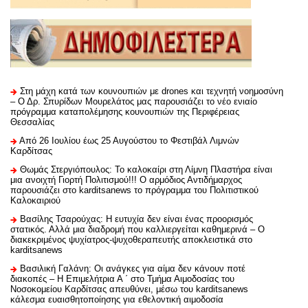
Στη μάχη κατά των κουνουπιών με drones και τεχνητή νοημοσύνη
– Ο Δρ. Σπυρίδων Μουρελάτος μας παρουσιάζει το νέο ενιαίο
πρόγραμμα καταπολέμησης κουνουπιών της Περιφέρειας
Θεσσαλίας
Από 26 Ιουλίου έως 25 Αυγούστου το Φεστιβάλ Λιμνών
Καρδίτσας
Θωμάς Στεργιόπουλος: Το καλοκαίρι στη Λίμνη Πλαστήρα είναι
μια ανοιχτή Γιορτή Πολιτισμού!!! Ο αρμόδιος Αντιδήμαρχος
παρουσιάζει στο karditsanews το πρόγραμμα του Πολιτιστικού
Καλοκαιριού
Βασίλης Τσαρούχας: Η ευτυχία δεν είναι ένας προορισμός
στατικός. Αλλά μια διαδρομή που καλλιεργείται καθημερινά – Ο
διακεκριμένος ψυχίατρος-ψυχοθεραπευτής αποκλειστικά στο
karditsanews
Βασιλική Γαλάνη: Οι ανάγκες για αίμα δεν κάνουν ποτέ
διακοπές – Η Επιμελήτρια Α ΄ στο Τμήμα Αιμοδοσίας του
Νοσοκομείου Καρδίτσας απευθύνει, μέσω του karditsanews
κάλεσμα ευαισθητοποίησης για εθελοντική αιμοδοσία