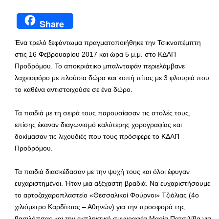
Share
Ένα τρελό ξεφάντωμα πραγματοποιήθηκε την Τσικνοπέμπτη
στις 16 Φεβρουαρίου 2017 και ώρα 5 μ.μ. στο ΚΔΑΠ
Προδρόμου. Το αποκριάτικο μπαλνταφάν περιελάμβανε
λαχειοφόρο με πλούσια δώρα και κοπή πίτας με 3 φλουριά που
το καθένα αντιστοιχούσε σε ένα δώρο.
Τα παιδιά με τη σειρά τους παρουσίασαν τις στολές τους,
επίσης έκαναν διαγωνισμό καλύτερης χορογραφίας και
δοκίμασαν τις λιχουδιές που τους πρόσφερε το ΚΔΑΠ
Προδρόμου.
Τα παιδιά διασκέδασαν με την ψυχή τους και όλοι έφυγαν
ευχαριστημένοι. Ήταν μια αξέχαστη βραδιά. Να ευχαριστήσουμε
το αρτοζαχαροπλαστείο «Θεσσαλικοί Φούρνοι» Τζιόλιας (4ο
χιλιόμετρο Καρδίτσας – Αθηνών) για την προσφορά της
βασιλόπιτας και την εκπληκτική συγγραφέα Μαρία Πατσιλίβα για