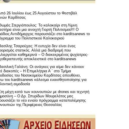
Από 26 Ιουλίου έως 25 Αυγούστου το Φεστιβάλ
μνών Καρδίτσας
Θωμάς Στεργιόπουλος: Το καλοκαίρι στη Λίμνη
στήρα είναι μια ανοιχτή Γιορτή Πολιτισμού!!! Ο
όδιος Αντιδήμαρχος παρουσιάζει στο karditsanews το
όγραμμα του Πολιτιστικού Καλοκαιριού
Βασίλης Τσαρούχας: Η ευτυχία δεν είναι ένας
ορισμός στατικός. Αλλά μια διαδρομή που
λιεργείται καθημερινά – Ο διακεκριμένος ψυχίατρος-
χοθεραπευτής αποκλειστικά στο karditsanews
Βασιλική Γαλάνη: Οι ανάγκες για αίμα δεν κάνουν
έ διακοπές – Η Επιμελήτρια Α ΄ στο Τμήμα
μοδοσίας του Νοσοκομείου Καρδίτσας απευθύνει,
σω του karditsanews κάλεσμα ευαισθητοποίησης για
λοντική αιμοδοσία
Στη μάχη κατά των κουνουπιών με drones και τεχνητή
ημοσύνη – Ο Δρ. Σπυρίδων Μουρελάτος μας
ρουσιάζει το νέο ενιαίο πρόγραμμα καταπολέμησης
υνουπιών της Περιφέρειας Θεσσαλίας