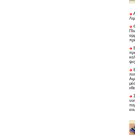
Λι
Πλα
αρμ
πρ
προ
καλ
ψυ
ποτ
Αι
μέ
εθε
νο
πα
κο