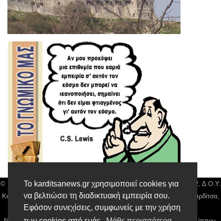
Το karditsanews.gr χρησιμοποιεί cookies για
© Karditsa News | Διακριτικός Τίτλος: Orion Media, ΑΦΜ: 043750542, Δ.Ο.Υ:
να βελτιώσει τη διαδικτυακή εμπειρία σου.
Καρδίτσας, Αρ. Γεμή: 018804431000, Δ/νση: Διάκου 10 τ.κ 43132 Καρδίτσα,
Εφόσον συνεχίσεις, συμφωνείς με την χρήση
Τηλ: 24410 42500, email:
news@karditsanews.gr.
των cookies από εμάς.
Μάθε περισσότερα
Νόμιμος Εκπρόσωπος, Ιδιοκτήτης και Διαχειριστής: Παναγιώτης Φιλίππου,