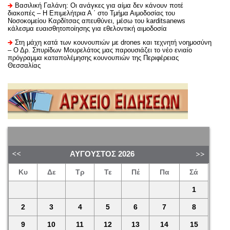
Βασιλική Γαλάνη: Οι ανάγκες για αίμα δεν κάνουν ποτέ
διακοπές – Η Επιμελήτρια Α ΄ στο Τμήμα Αιμοδοσίας του
Νοσοκομείου Καρδίτσας απευθύνει, μέσω του karditsanews
κάλεσμα ευαισθητοποίησης για εθελοντική αιμοδοσία
Στη μάχη κατά των κουνουπιών με drones και τεχνητή νοημοσύνη
– Ο Δρ. Σπυρίδων Μουρελάτος μας παρουσιάζει το νέο ενιαίο
πρόγραμμα καταπολέμησης κουνουπιών της Περιφέρειας
Θεσσαλίας
ΑΎΓΟΥΣΤΟΣ
2026
Κυ
Δε
Τρ
Τε
Πέ
Πα
Σά
1
2
3
4
5
6
7
8
9
10
11
12
13
14
15