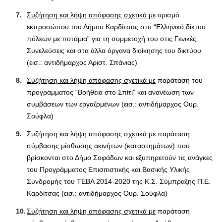
Συζήτηση και λήψη απόφασης σχετικά με
ορισμό
εκπροσώπου του Δήμου Καρδίτσας στο “Ελληνικό δίκτυο
πόλεων με ποτάμια” για τη συμμετοχή του στις Γενικές
Συνελεύσεις και στα άλλα όργανα διοίκησης του δικτύου
(εισ.: αντιδήμαρχος Αριστ. Σπάνιας)
Συζήτηση και λήψη απόφασης σχετικά με
παράταση του
προγράμματος “Βοήθεια στο Σπίτι” και ανανέωση των
συμβάσεων των εργαζομένων (εισ.: αντιδήμαρχος Ουρ.
Σούφλα)
Συζήτηση και λήψη απόφασης σχετικά με
παράταση
σύμβασης μίσθωσης ακινήτων (καταστημάτων) που
βρίσκονται στο Δήμο Σοφάδων και εξυπηρετούν τις ανάγκες
του Προγράμματος Επισιτιστικής και Βασικής Υλικής
Συνδρομής του ΤΕΒΑ 2014-2020 της Κ.Σ. Σύμπραξης Π.Ε.
Καρδίτσας (εισ.: αντιδήμαρχος Ουρ. Σούφλα)
Συζήτηση και λήψη απόφασης σχετικά με
παράταση