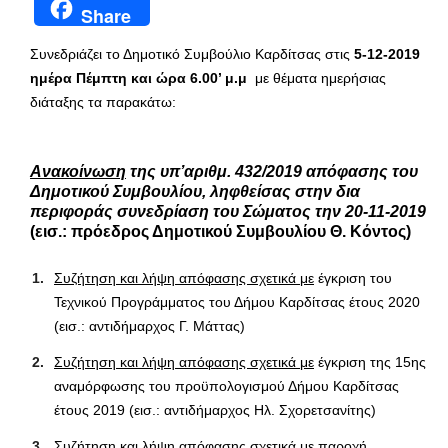
Share
Συνεδριάζει το Δημοτικό Συμβούλιο Καρδίτσας στις
5-12-2019
ημέρα Πέμπτη και ώρα 6.00’ μ.μ
με θέματα ημερήσιας
διάταξης τα παρακάτω:
Ανακοίνωση
της υπ’αριθμ. 432/2019 απόφασης του
Δημοτικού Συμβουλίου, ληφθείσας στην δια
περιφοράς συνεδρίαση του Σώματος την 20-11-2019
(εισ.: πρόεδρος Δημοτικού Συμβουλίου Θ. Κόντος)
Συζήτηση και λήψη απόφασης σχετικά με
έγκριση του
Τεχνικού Προγράμματος του Δήμου Καρδίτσας έτους 2020
(εισ.: αντιδήμαρχος Γ. Μάττας)
Συζήτηση και λήψη απόφασης σχετικά με
έγκριση της 15ης
αναμόρφωσης του προϋπολογισμού Δήμου Καρδίτσας
έτους 2019 (εισ.: αντιδήμαρχος Ηλ. Σχορετσανίτης)
Συζήτηση και λήψη απόφασης σχετικά με
παροχή