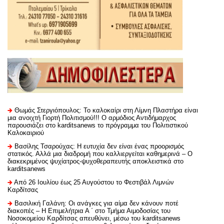
Θωμάς Στεργιόπουλος: Το καλοκαίρι στη Λίμνη Πλαστήρα είναι
μια ανοιχτή Γιορτή Πολιτισμού!!! Ο αρμόδιος Αντιδήμαρχος
παρουσιάζει στο karditsanews το πρόγραμμα του Πολιτιστικού
Καλοκαιριού
Βασίλης Τσαρούχας: Η ευτυχία δεν είναι ένας προορισμός
στατικός. Αλλά μια διαδρομή που καλλιεργείται καθημερινά – Ο
διακεκριμένος ψυχίατρος-ψυχοθεραπευτής αποκλειστικά στο
karditsanews
Από 26 Ιουλίου έως 25 Αυγούστου το Φεστιβάλ Λιμνών
Καρδίτσας
Βασιλική Γαλάνη: Οι ανάγκες για αίμα δεν κάνουν ποτέ
διακοπές – Η Επιμελήτρια Α ΄ στο Τμήμα Αιμοδοσίας του
Νοσοκομείου Καρδίτσας απευθύνει, μέσω του karditsanews