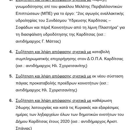
γνωμοδότησης επί του φακέλου Μελέτης Περιβαλλοντικών
Επιπτώσεων (ΜΠΕ) για το έργο: “2ος αγωγός εναλλακτικής
υδροληψίας του Συνδέσμου Ύδρευσης Καρδίτσας –
Σοφάδων και πέριξ Κοινοτήτων από τη λίμνη Πλαστήρα” για
τη διασφάλιση υδροδότησης της Καρδίτσας (εισ.:
αντιδήμαρχος Γ. Μάττας)
Συζήτηση και λήψη απόφασης σχετικά με
καταβολή
συμπληρωματικής επιχορήγησης στον Δ.Ο.Π.Α. Καρδίτσας
(εισ.: αντιδήμαρχος Ηλ. Σχορετσανίτης)
Συζήτηση και λήψη απόφασης σχετικά με
εκ νέου σύσταση
πάγιας προκαταβολής προέδρων κοινοτήτων (εισ.:
αντιδήμαρχος Ηλ. Σχορετσανίτης)
Συζήτηση και λήψη απόφασης σχετικά με
καθιέρωση
24ωρης λειτουργίας και κατά τις Κυριακές και εξαιρέσιμες
ημέρες των ληξιαρχείων όλων των δημοτικών ενοτήτων του
Δήμου Καρδίτσας έτους 2020 (εισ.: αντιδήμαρχος Αριστ.
Σπάνιας)