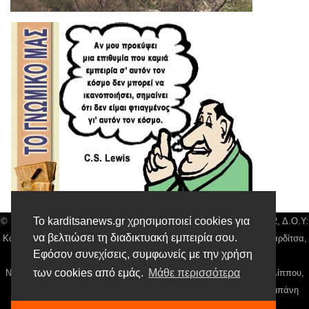
Το karditsanews.gr χρησιμοποιεί cookies για
© Karditsa News | Διακριτικός Τίτλος: Orion Media, ΑΦΜ: 043750542, Δ.Ο.Υ:
να βελτιώσει τη διαδικτυακή εμπειρία σου.
Καρδίτσας, Αρ. Γεμή: 018804431000, Δ/νση: Διάκου 10 τ.κ 43132 Καρδίτσα,
Εφόσον συνεχίσεις, συμφωνείς με την χρήση
Τηλ: 24410 42500, email:
news@karditsanews.gr.
των cookies από εμάς.
Μάθε περισσότερα
Νόμιμος Εκπρόσωπος, Ιδιοκτήτης και Διαχειριστής: Παναγιώτης Φιλίππου,
Διευθύντρια: Γιαννουσά Βασιλική, Διευθύντιρα Σύνταξης: Μπαλαμπάνη
Βασιλική. Δικαιούχος domain name Παναγιώτης Φιλίππου