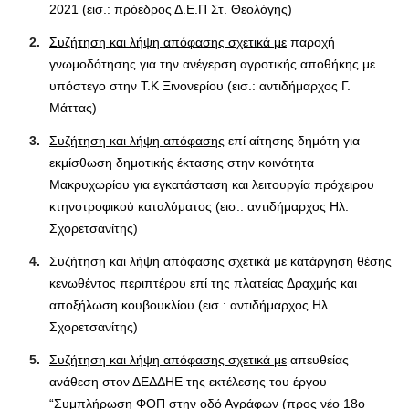
2021 (εισ.: πρόεδρος Δ.Ε.Π Στ. Θεολόγης)
Συζήτηση και λήψη απόφασης σχετικά με
παροχή
γνωμοδότησης για την ανέγερση αγροτικής αποθήκης με
υπόστεγο στην Τ.Κ Ξινονερίου (εισ.: αντιδήμαρχος Γ.
Μάττας)
Συζήτηση και λήψη απόφασης
επί αίτησης δημότη για
εκμίσθωση δημοτικής έκτασης στην κοινότητα
Μακρυχωρίου για εγκατάσταση και λειτουργία πρόχειρου
κτηνοτροφικού καταλύματος (εισ.: αντιδήμαρχος Ηλ.
Σχορετσανίτης)
Συζήτηση και λήψη απόφασης σχετικά με
κατάργηση θέσης
κενωθέντος περιπτέρου επί της πλατείας Δραχμής και
αποξήλωση κουβουκλίου (εισ.: αντιδήμαρχος Ηλ.
Σχορετσανίτης)
Συζήτηση και λήψη απόφασης σχετικά με
απευθείας
ανάθεση στον ΔΕΔΔΗΕ της εκτέλεσης του έργου
“Συμπλήρωση ΦΟΠ στην οδό Αγράφων (προς νέο 18ο