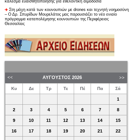
κάλεσμα ευαισθητοποίησης για εθελοντική αιμοδοσία
Στη μάχη κατά των κουνουπιών με drones και τεχνητή νοημοσύνη
– Ο Δρ. Σπυρίδων Μουρελάτος μας παρουσιάζει το νέο ενιαίο
πρόγραμμα καταπολέμησης κουνουπιών της Περιφέρειας
Θεσσαλίας
ΑΎΓΟΥΣΤΟΣ
2026
Κυ
Δε
Τρ
Τε
Πέ
Πα
Σά
1
2
3
4
5
6
7
8
9
10
11
12
13
14
15
16
17
18
19
20
21
22