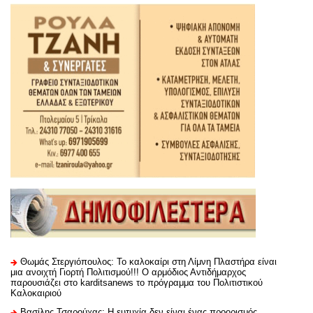
Θωμάς Στεργιόπουλος: Το καλοκαίρι στη Λίμνη Πλαστήρα είναι
μια ανοιχτή Γιορτή Πολιτισμού!!! Ο αρμόδιος Αντιδήμαρχος
παρουσιάζει στο karditsanews το πρόγραμμα του Πολιτιστικού
Καλοκαιριού
Βασίλης Τσαρούχας: Η ευτυχία δεν είναι ένας προορισμός