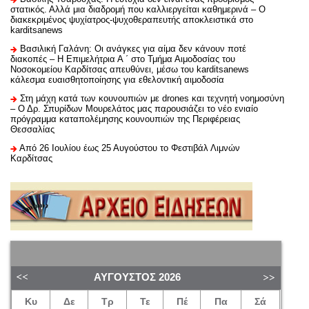
στατικός. Αλλά μια διαδρομή που καλλιεργείται καθημερινά – Ο
διακεκριμένος ψυχίατρος-ψυχοθεραπευτής αποκλειστικά στο
karditsanews
Βασιλική Γαλάνη: Οι ανάγκες για αίμα δεν κάνουν ποτέ
διακοπές – Η Επιμελήτρια Α ΄ στο Τμήμα Αιμοδοσίας του
Νοσοκομείου Καρδίτσας απευθύνει, μέσω του karditsanews
κάλεσμα ευαισθητοποίησης για εθελοντική αιμοδοσία
Στη μάχη κατά των κουνουπιών με drones και τεχνητή νοημοσύνη
– Ο Δρ. Σπυρίδων Μουρελάτος μας παρουσιάζει το νέο ενιαίο
πρόγραμμα καταπολέμησης κουνουπιών της Περιφέρειας
Θεσσαλίας
Από 26 Ιουλίου έως 25 Αυγούστου το Φεστιβάλ Λιμνών
Καρδίτσας
ΑΎΓΟΥΣΤΟΣ
2026
Κυ
Δε
Τρ
Τε
Πέ
Πα
Σά