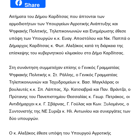
Share
Αιτήματα του Δήμου Καρδίτσας που άπτονται των
αρμοδιοτήτων των Υπουργείων Αγροτικής Ανάπτυξης και
Ψηφιακής Πολιτικής, Τηλεπικοινωνιών και Ενημέρωσης έθεσε
υπόψη των Υπουργών κ.κ. Ευαγ. Αποστόλου και Νικ. Παππά ο
Δήμαρχος Καρδίτσας κ. Φωτ. Αλεξάκος κατά τη διάρκεια της
επίσκεψης του κυβερνητικού κλιμακίου στο Δήμο Καρδίτσας.
Στη συνάντηση συμμετείχαν επίσης ο Γενικός Γραμματέας
Ψηφιακής Πολιτικής κ. Στ. Ράλλης, ο Γενικός Γραμματέας
Τηλεπικοινωνιών και Ταχυδρομείων κ. Βασ. Μαγκλάρας οι
βουλευτές κ.κ. Σπ. Λάππας, Χρ. Κατσιαβριά και Παν. Βράντζα, ο
Πρύτανης του Πανεπιστημίου Θεσσαλίας κ. Γεωρ. Πετράκος, οι
Αντιδήμαρχοι κ.κ. Γ. Σβάρνας, Γ. Γούλας και Κων. Ξυλομένος, ο
Συντονιστής της ΝΕ Συριζα κ. Ηλ. Αντωνίου και συνεργάτες των
δύο υπουργών.
Ο κ. Αλεξάκος έθεσε υπόψη του Υπουργού Αγροτικής