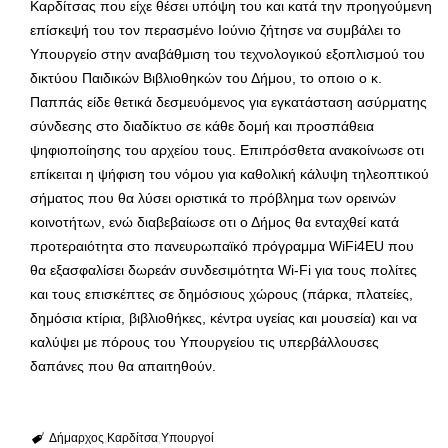
Καρδίτσας που είχε θέσει υπόψη του και κατά την προηγούμενη
επίσκεψή του τον περασμένο Ιούνιο ζήτησε να συμβάλει το
Υπουργείο στην αναβάθμιση του τεχνολογικού εξοπλισμού του
δικτύου Παιδικών Βιβλιοθηκών του Δήμου, το οποιο ο κ.
Παππάς είδε θετικά δεσμευόμενος για εγκατάσταση ασύρματης
σύνδεσης στο διαδίκτυο σε κάθε δομή και προσπάθεια
ψηφιοποίησης του αρχείου τους. Επιπρόσθετα ανακοίνωσε οτι
επίκειται η ψήφιση του νόμου για καθολική κάλυψη τηλεοπτικού
σήματος που θα λύσει οριστικά το πρόβλημα των ορεινών
κοινοτήτων, ενώ διαβεβαίωσε οτι ο Δήμος θα ενταχθεί κατά
προτεραιότητα στο πανευρωπαϊκό πρόγραμμα WiFi4EU που
θα εξασφαλίσει δωρεάν συνδεσιμότητα Wi-Fi για τους πολίτες
και τους επισκέπτες σε δημόσιους χώρους (πάρκα, πλατείες,
δημόσια κτίρια, βιβλιοθήκες, κέντρα υγείας και μουσεία) και να
καλύψει με πόρους του Υπουργείου τις υπερβάλλουσες
δαπάνες που θα απαιτηθούν.
Δήμαρχος
Καρδίτσα
Υπουργοί