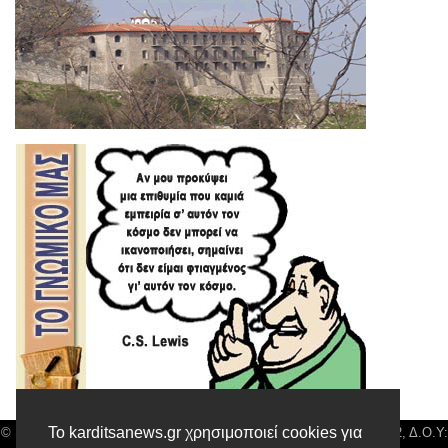
Το karditsanews.gr χρησιμοποιεί cookies για
© Karditsa News | Διακριτικός Τίτλος: Orion Media, ΑΦΜ: 043750542, Δ.Ο.Υ: