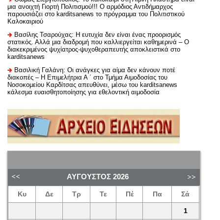
μια ανοιχτή Γιορτή Πολιτισμού!!! Ο αρμόδιος Αντιδήμαρχος
παρουσιάζει στο karditsanews το πρόγραμμα του Πολιτιστικού
Καλοκαιριού
Βασίλης Τσαρούχας: Η ευτυχία δεν είναι ένας προορισμός
στατικός. Αλλά μια διαδρομή που καλλιεργείται καθημερινά – Ο
διακεκριμένος ψυχίατρος-ψυχοθεραπευτής αποκλειστικά στο
karditsanews
Βασιλική Γαλάνη: Οι ανάγκες για αίμα δεν κάνουν ποτέ
διακοπές – Η Επιμελήτρια Α ΄ στο Τμήμα Αιμοδοσίας του
Νοσοκομείου Καρδίτσας απευθύνει, μέσω του karditsanews
κάλεσμα ευαισθητοποίησης για εθελοντική αιμοδοσία
ΑΎΓΟΥΣΤΟΣ
2026
Κυ
Δε
Τρ
Τε
Πέ
Πα
Σά
1