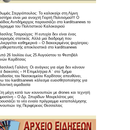
Θωμάς Στεργιόπουλος: Το καλοκαίρι στη Λίμνη
στήρα είναι μια ανοιχτή Γιορτή Πολιτισμού!!! Ο
όδιος Αντιδήμαρχος παρουσιάζει στο karditsanews το
όγραμμα του Πολιτιστικού Καλοκαιριού
Βασίλης Τσαρούχας: Η ευτυχία δεν είναι ένας
ορισμός στατικός. Αλλά μια διαδρομή που
λιεργείται καθημερινά – Ο διακεκριμένος ψυχίατρος-
χοθεραπευτής αποκλειστικά στο karditsanews
Από 26 Ιουλίου έως 25 Αυγούστου το Φεστιβάλ
μνών Καρδίτσας
Βασιλική Γαλάνη: Οι ανάγκες για αίμα δεν κάνουν
έ διακοπές – Η Επιμελήτρια Α ΄ στο Τμήμα
μοδοσίας του Νοσοκομείου Καρδίτσας απευθύνει,
σω του karditsanews κάλεσμα ευαισθητοποίησης για
λοντική αιμοδοσία
Στη μάχη κατά των κουνουπιών με drones και τεχνητή
ημοσύνη – Ο Δρ. Σπυρίδων Μουρελάτος μας
ρουσιάζει το νέο ενιαίο πρόγραμμα καταπολέμησης
υνουπιών της Περιφέρειας Θεσσαλίας