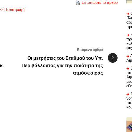
Εκτυπώστε το άρθρο
<< Επιστροφή
Πλα
αρμ
πρ
προ
καλ
ψυ
Επόμενο άρθρο
Οι μετρήσεις του Σταθμού του Υπ.
Λι
κ.
Περιβάλλοντος για την ποιότητα της
ατμόσφαιρας
ποτ
Αι
μέ
εθε
νο
πα
κο