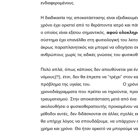
ενδιαφερομένους.
Η διαδικασία της αποκατάστασης είναι εξειδικευμέ
χρόνο έχει οριστεί από το θεράποντα ιατρό και πάν
ο οποίος είναι εξίσου σημαντικός,
αφού ολοκληρ
σύστημα έχει επανέλθει στη φυσιολογική του λει
άκρως παραπλανητικός και μπορεί να οδηγήσει σ
ανθρώπους χωρίς τις ειδικές γνώσεις του φυσικο
Πολύ απλά, όπως κάποιος δεν απευθύνεται για έν
νόμους(!!), έτσι, δεν θα έπρεπε να “τρέχει” στον 
πρόβλημα της υγείας του. Ο χρόνος αποκα
χρονοδιάγραμματα που πρέπει να τηρούνται, προ
τραυματισμού. Στην αποκατάσταση μετά από ένα ε
ακολουθήσει ο φυσικοθεραπευτής προκειμένου να έ
μέθοδοι αυτές, δεν διδάσκονται σε άλλες σχολές 
θα υπήρχε λόγος να σπουδάζουμε, να υπάρχουν οι 
χρήμα και χρόνο. Θα ήταν αρκετό να μπορούμε ν