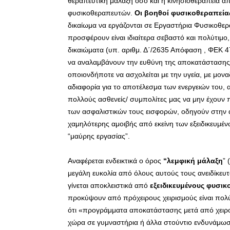
θεραπευτική μάλαξη όσο και η κινησιοθεραπεία α
φυσικοθεραπευτών.
Οι βοηθοί φυσικοθεραπεία
δικαίωμα να εργάζονται σε Εργαστήρια Φυσικοθερ
προσφέρουν είναι ιδιαίτερα σεβαστό και πολύτιμο
δικαιώματα (υπ. αριθμ. Δ΄/2635 Απόφαση , ΦΕΚ 4
να αναλαμβάνουν την ευθύνη της αποκατάστασης. 
οποιονδήποτε να ασχολείται με την υγεία, με μο
αδιαφορία για το αποτέλεσμα των ενεργειών του, 
πολλούς ασθενείς/ συμπολίτες μας να μην έχουν
των ασφαλιστικών τους εισφορών, οδηγούν στην 
χαμηλότερης αμοιβής από εκείνη των εξειδικευμέ
“μαύρης εργασίας”.
Αναφέρεται ενδεικτικά ο όρος
“λεμφική μάλαξη
” 
μεγάλη ευκολία από όλους αυτούς τους ανειδίκευτ
γίνεται αποκλειστικά από
εξειδικευμένους
φυσικ
προκύψουν από πρόχειρους χειρισμούς είναι πολύ
ότι «προγράμματα αποκατάστασης μετά από χειρου
χώρα σε γυμναστήρια ή άλλα στούντιο ενδυνάμωσ