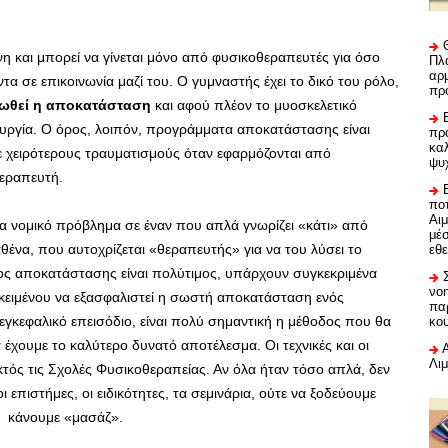
νη και μπορεί να γίνεται μόνο από φυσικοθεραπευτές για όσο
Πλα
αρμ
τα σε επικοινωνία μαζί του. Ο γυμναστής έχει το δικό του ρόλο,
πρ
ωθεί η αποκατάσταση
και αφού πλέον το μυοσκελετικό
τουργία. Ο όρος, λοιπόν, προγράμματα αποκατάστασης είναι
προ
καλ
ε χειρότερους τραυματισμούς όταν εφαρμόζονται από
ψυ
θεραπευτή.
ποτ
Αι
α νομικό πρόβλημα σε έναν που απλά γνωρίζει «κάτι» από
μέ
καθένα, που αυτοχρίζεται «θεραπευτής» για να του λύσει το
εθε
τάστασης είναι πολύτιμος, υπάρχουν συγκεκριμένα
νο
κειμένου να εξασφαλιστεί η σωστή αποκατάσταση ενός
πα
γκεφαλικό επεισόδιο, είναι πολύ σημαντική η μέθοδος που θα
κο
χουμε το καλύτερο δυνατό αποτέλεσμα. Οι τεχνικές και οι
Λι
εκτός τις Σχολές Φυσικοθεραπείας. Αν όλα ήταν τόσο απλά, δεν
επιστήμες, οι ειδικότητες, τα σεμινάρια, ούτε να ξοδεύουμε
α κάνουμε «μασάζ».