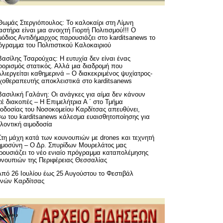
Θωμάς Στεργιόπουλος: Το καλοκαίρι στη Λίμνη
στήρα είναι μια ανοιχτή Γιορτή Πολιτισμού!!! Ο
όδιος Αντιδήμαρχος παρουσιάζει στο karditsanews το
όγραμμα του Πολιτιστικού Καλοκαιριού
Βασίλης Τσαρούχας: Η ευτυχία δεν είναι ένας
ορισμός στατικός. Αλλά μια διαδρομή που
λιεργείται καθημερινά – Ο διακεκριμένος ψυχίατρος-
χοθεραπευτής αποκλειστικά στο karditsanews
Βασιλική Γαλάνη: Οι ανάγκες για αίμα δεν κάνουν
έ διακοπές – Η Επιμελήτρια Α ΄ στο Τμήμα
μοδοσίας του Νοσοκομείου Καρδίτσας απευθύνει,
σω του karditsanews κάλεσμα ευαισθητοποίησης για
λοντική αιμοδοσία
Στη μάχη κατά των κουνουπιών με drones και τεχνητή
ημοσύνη – Ο Δρ. Σπυρίδων Μουρελάτος μας
ρουσιάζει το νέο ενιαίο πρόγραμμα καταπολέμησης
υνουπιών της Περιφέρειας Θεσσαλίας
Από 26 Ιουλίου έως 25 Αυγούστου το Φεστιβάλ
μνών Καρδίτσας