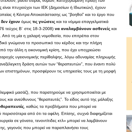
ποτελούν, βάσει σειράς νόμων, κατοχυρωμένη πράξη των
ς
είναι πτυχιούχοι των ΙΕΚ (Δημοσίων ή Ιδιωτικών), έχουν
απείας ή Κέντρα Αποκατάστασης ως “βοηθοί” και το έργο που
,
δεν έχουν
όμως
τις γνώσεις
και τα νόμιμα επαγγελματικά
76 τεύχος Β΄ στις 18-3-2008)
να αναλαμβάνουν ασθενείς
και
Από τη μία η χαλαρή νομοθεσία, που επιτρέπει στον
ναδικό γνώμονα το προσωπικό του κέρδος και την πλήρη
από την άλλη η οικονομική κρίση, που έχει υποχρεώσει
 παροχές υγειονομικής περίθαλψης, λόγω αδυναμίας πληρωμής
ανεξέλεγκτη δράση αυτών των “θεραπευτών”, που έναντι πολύ
νων επιστημόνων, προσφέρουν τις υπηρεσίες τους με τη μορφή
(λεμφικό μασάζ), που παρατηρούμε να χρησιμοποιείται με
ους και ανεύθυνους “θεραπευτές”. Το είδος αυτό της μάλαξης
οθεραπευτές
, καθώς τα προβλήματα που μπορεί να
 περισσότερα από ότι τα οφέλη. Επίσης, συχνά διαφημίζεται
ργεία σε γόνατα, τενοντίτιδες κτλ» μπορεί να λαμβάνουν
ης, γεγονός που μπορεί να παραπλανήσει τους