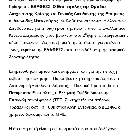
Κρίσης της
ΕΔΑΘΕΣΣ. Ο Επικεφαλής της Ομάδας
Διαχείρισης Κρίσης και Γενικός Διευθυντής της Εταιρείας,
κ. Λεωνίδας Μπακούρας,
ανέλαβε τον συντονισμό όλων των
Διευθύνσεων για τη διαχείριση της κρίσης από το Εναλλακτικό
ο
Κέντρο Διαχείρισης (που βρίσκεται στο 2
χλμ της περιφερειακής
οδού Τρικάλων – Λάρισας), μετά την απόφαση για εκκένωση
των γραφείων της
ΕΔΑΘΕΣΣ
από την εκδήλωση της σεισμικής
δραστηριότητας.
Ενημερώθηκαν άμεσα και συνεργάστηκαν για την επιτυχή
έκβαση της άσκησης η Πυροσβεστική Υπηρεσία Λάρισας, η
Αστυνομική Διεύθυνση Λάρισας, η Πολιτική Προστασία της
Περιφέρειας Θεσσαλίας, η Ελληνική Ομάδα Διάσωσης,
Επαγγελματικοί φορείς (ΤΕΕ, Συντηρητές καυστήρων,
Υδραυλικοί κλπ), η Ρυθμιστική Αρχή Ενέργειας, ο ΔΕΣΦΑ, οι
χρήστες διανομής και τα ΜΜΕ.
Η άσκηση αυτή είναι η δεύτερη κατά σειρά που διεξήγαγε η