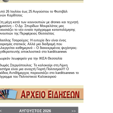
Από 26 Ιουλίου έως 25 Αυγούστου το Φεστιβάλ
μνών Καρδίτσας
Στη μάχη κατά των κουνουπιών με drones και τεχνητή
ημοσύνη – Ο Δρ. Σπυρίδων Μουρελάτος μας
ρουσιάζει το νέο ενιαίο πρόγραμμα καταπολέμησης
υνουπιών της Περιφέρειας Θεσσαλίας
Βασίλης Τσαρούχας: Η ευτυχία δεν είναι ένας
ορισμός στατικός. Αλλά μια διαδρομή που
λιεργείται καθημερινά – Ο διακεκριμένος ψυχίατρος-
χοθεραπευτής αποκλειστικά στο karditsanews
Δωρεάν λεωφορείο για την ΙΚΕΑ Θεσσαλία
Θωμάς Στεργιόπουλος: Το καλοκαίρι στη Λίμνη
στήρα είναι μια ανοιχτή Γιορτή Πολιτισμού!!! Ο
όδιος Αντιδήμαρχος παρουσιάζει στο karditsanews το
όγραμμα του Πολιτιστικού Καλοκαιριού
ΑΎΓΟΥΣΤΟΣ
2026