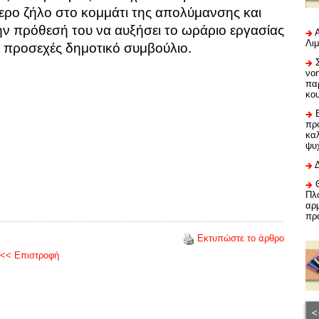
τερο ζήλο στο κομμάτι της απολύμανσης και
ν πρόθεσή του να αυξήσει το ωράριο εργασίας
Λι
το προσεχές δημοτικό συμβούλιο.
νο
πα
κο
προ
καλ
ψυ
Πλα
αρμ
πρ
Εκτυπώστε το άρθρο
<< Επιστροφή