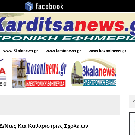
www.3kalanews.gr
www.lamianews.gr
www.kozaninews.gr
Αν
Για
:
/ντες Και Καθαρίστριες Σχολείων