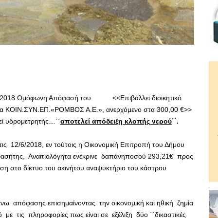
0-2018 Ομόφωνη Απόφασή του <<Επιβάλλει διοικητικό
εία ΚΟΙΝ.ΣΥΝ.ΕΠ.«ΡΟΜΒΟΣ Α.Ε.», ανερχόμενο στα 300,00 €>>
θεί υδρομετρητής…΄΄
αποτελεί απόδειξη κλοπής νερού
΄΄.
ς 12/6/2018, εν τούτοις η Οικονομική Επιτροπή του Δήμου
φασήτης, Αναιτιολόγητα ενέκρινε δαπάνηποσού 293,21€ προς
η στο δίκτυο του ακινήτου αναψυκτήριο του κάστρου
 απόφασης επισημαίνοντας την οικονομική και ηθική ζημία
με τις πληροφορίες πως είναι σε εξέλιξη δύο ΄΄δικαστικές