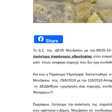
Share
Το Δ.Σ της ΔΕΥΑ Μουζακίου με την 89/25-1
πρόστιμο παράνομης υδροληψίας
στην εταιρ
γιατί όπως αναφέρει,παροχή που δεν έχει συνδε
Και ενώ η Παράνομη Υδροληψία διαπιστώθηκε στι
Μουζακίου στις 29/6/2018 με την 118/2018 Από
τη ΔΕΔΔΗΕγια, «χορήγηση νέας παροχής, σύνδεσ
Φαναρίου»!!!.
Εγγράφως ζητήσαμε την ανάκληση της παραπάνω
που υφίσταται ο Δήμος Μουζακίου σε συνδυασμό 