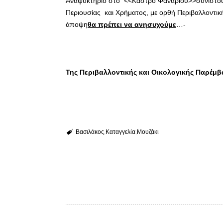
Αναψυκτήριο στο <<Κάστρο Φαναρίου>>συνιστούν 
Περιουσίας και Χρήματος, με ορθή Περιβαλλοντική
άποψη
θα πρέπει να ανησυχούμε
…-
Της Περιβαλλοντικής και Οικολογικής Παρέμ
Βασιλάκος
Καταγγελία
Μουζάκι