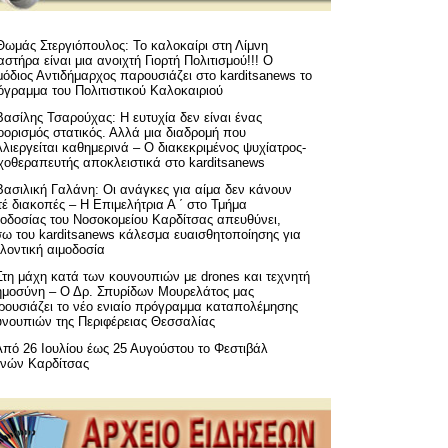
Θωμάς Στεργιόπουλος: Το καλοκαίρι στη Λίμνη
στήρα είναι μια ανοιχτή Γιορτή Πολιτισμού!!! Ο
όδιος Αντιδήμαρχος παρουσιάζει στο karditsanews το
όγραμμα του Πολιτιστικού Καλοκαιριού
Βασίλης Τσαρούχας: Η ευτυχία δεν είναι ένας
ορισμός στατικός. Αλλά μια διαδρομή που
λιεργείται καθημερινά – Ο διακεκριμένος ψυχίατρος-
χοθεραπευτής αποκλειστικά στο karditsanews
Βασιλική Γαλάνη: Οι ανάγκες για αίμα δεν κάνουν
έ διακοπές – Η Επιμελήτρια Α ΄ στο Τμήμα
μοδοσίας του Νοσοκομείου Καρδίτσας απευθύνει,
σω του karditsanews κάλεσμα ευαισθητοποίησης για
λοντική αιμοδοσία
Στη μάχη κατά των κουνουπιών με drones και τεχνητή
ημοσύνη – Ο Δρ. Σπυρίδων Μουρελάτος μας
ρουσιάζει το νέο ενιαίο πρόγραμμα καταπολέμησης
υνουπιών της Περιφέρειας Θεσσαλίας
Από 26 Ιουλίου έως 25 Αυγούστου το Φεστιβάλ
μνών Καρδίτσας