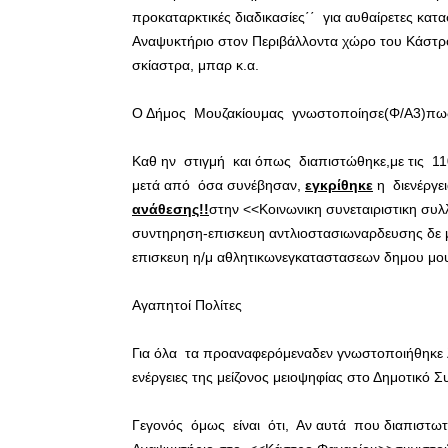
προκαταρκτικές διαδικασίες΄΄ για αυθαίρετες κατα
Αναψυκτήριο στον Περιβάλλοντα χώρο του Κάστρο
σκίαστρα, μπαρ κ.α.
Ο Δήμος Μουζακίουμας γνωστοποίησε(Φ/Α3)πως
Καθ ην στιγμή και όπως διαπιστώθηκε,με τις 11
μετά από όσα συνέβησαν,
εγκρίθηκε
η διενέργε
ανάθεσης!!
στην <<Κοινωνικη συνεταιριστικη συλλ
συντηρηση-επισκευη αντλιοστασιωναρδευσης δε 
επισκευη η/μ αθλητικωνεγκαταστασεων δημου μο
Αγαπητοί Πολίτες
Για όλα τα προαναφερόμεναδεν γνωστοποιήθηκε λ
ενέργειες της μείζονος μειοψηφίας στο Δημοτικό 
Γεγονός όμως είναι ότι, Αν αυτά που διαπιστωτ