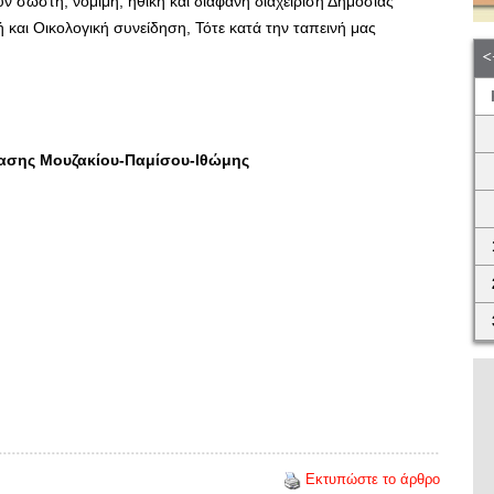
σωστή, νόμιμη, ηθική και διαφανή διαχείριση Δημόσιας
 και Οικολογική συνείδηση, Τότε κατά την ταπεινή μας
βασης Μουζακίου-Παμίσου-Ιθώμης
Εκτυπώστε το άρθρο