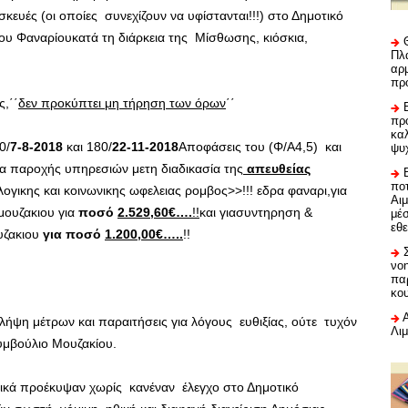
σκευές (οι οποίες συνεχίζουν να υφίστανται!!!) στο Δημοτικό
υ Φαναρίουκατά τη διάρκεια της Μίσθωσης, κιόσκια,
Πλα
αρμ
πρ
,΄΄
δεν προκύπτει μη τήρηση των όρων
΄΄
προ
καλ
0/
7-8-2018
και 180/
22-11-2018
Αποφάσεις του (Φ/Α4,5) και
ψυ
ια παροχής υπηρεσιών μετη διαδικασία της
απευθείας
ποτ
ογικης και κοινωνικης ωφελειας ρομβος>>!!! εδρα φαναρι,για
Αι
μουζακιου για
ποσό
2.529,60€….
!!
και γιασυντηρηση &
μέ
εθε
υζακιου
για ποσό
1.200,00€…..
!!
νο
πα
κο
ήψη μέτρων και παραιτήσεις για λόγους ευθιξίας, ούτε τυχόν
Λι
Συμβούλιο Μουζακίου.
ικά προέκυψαν χωρίς κανέναν έλεγχο στο Δημοτικό