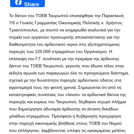
Share
Το δίκτυο του ΤΟΕΒ Ταυρωπού επισκέφθηκε την Παρασκευή
7/5 ο Γενικός Γραμματέας Οικονομικής Πολιτικής κ. Χρήστος
Τριαντόπουλος, με σκοπό να ενημερωθεί αναλυτικά για την
πορεία των εργασιών προσωρινής αποκατάστασης και την
διαθεσιμότητα του αρδευτικού νερού στις εξυπηρετούμενες
περιοχές των 120.000 στρεμμάτων του Οργανισμού. Η
επίσκεψη του Γ.Γ. συνέπεσε με την πρεμιέρα της άρδευσης
Δίκτυο του ΤΟΕΒ Ταυρωπού, γεγονός που έδωσε τέλος στην
έκδηλη αγωνία των παραγωγών όλο το προηγούμενο διάστημα,
σχετικά με την δυνατότητα παροχής αρδευτικού ύδατος στα
αγροτεμάχιά τους την φετινή χρονιά. Σημειώνεται ότι από τις
καταστροφικές συνέπειες του «Ιανού» τα αρδευτικά δίκτυα της
περιοχής και κυρίως του Ταυρωπού, δέχθηκαν ισχυρό πλήγμα
που δημιούργησε αδυναμία άρδευσης σε έκταση δεκάδων
χιλιάδων στρεμμάτων. Πρόσφατα η Κυβέρνηση προχώρησε
στην παροχή οικονομικής βοήθειας στους ΤΟΕΒ του Νομού
που επλήγησαν, λαμβάνοντας υπόψη τις εγκεκριμένες μελέτες