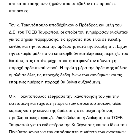
αποκατάστασης των ζημιών που υπέβαλαν στις αρμόδιες
υπηρεσίες.
Τον κ. Τριαντόπουλο υποδέχθηκαν ο Πρόεδρος και μέλη του
Δ.Σ. του ΤΟΕΒ Ταυρωπού, οι οποίοι τον ενημέρωσαν αναλυτικά
για τα σημεία παρέμβασης, τις εργασίες που είναι σε εξέλιξη,
καθώς και την πορεία της άρδευσης κατά την έναρξή της. Είχαν
την ευκαιρία μάλιστα να επισκεφθούν καταληκτικές περιοχές του
δικτύου, στις οποίες μέχρι πρόσφατα φαινόταν αδύνατη η
παροχή αρδευτικού νερού. Η πρώτη μέρα της άρδευσης κύλισε
ομαλά σε όλες τις περιοχές δεδομένων των συνθηκών και τις
επόμενες ημέρες η παροχή θα βαίνει αυξανόμενη.
Ο κ. Τριαντόπουλος εξέφρασε την ικανοποίησή του για την
εκτεταμένη και ταχύτατη πορεία των αποκαταστάσεων, αλλά
κυρίως για την εικόνα της άρδευσης στις μέχρι πρότινος
προβληματικές περιοχές. Διαβεβαίωσε τη Διοίκηση του ΤΟΕΒ
Ταυρωπού για το ενδιαφέρον της Κυβέρνησης και του ίδιου του
Πρωθυπουργού,για την απρόσκοπτη συνέχιση των αγροτικών