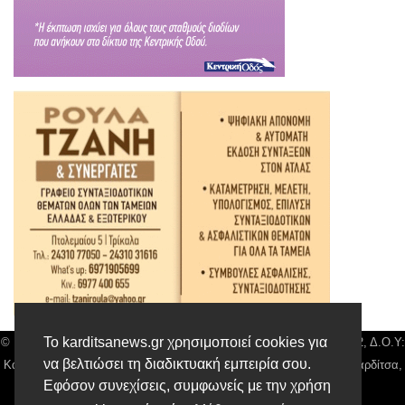
Το karditsanews.gr χρησιμοποιεί cookies για
© Karditsa News | Διακριτικός Τίτλος: Orion Media, ΑΦΜ: 043750542, Δ.Ο.Υ:
να βελτιώσει τη διαδικτυακή εμπειρία σου.
Καρδίτσας, Αρ. Γεμή: 018804431000, Δ/νση: Διάκου 10 τ.κ 43132 Καρδίτσα,
Εφόσον συνεχίσεις, συμφωνείς με την χρήση
Τηλ: 24410 42500, email:
news@karditsanews.gr.