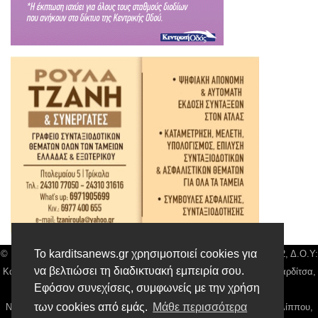
Το karditsanews.gr χρησιμοποιεί cookies για
© Karditsa News | Διακριτικός Τίτλος: Orion Media, ΑΦΜ: 043750542, Δ.Ο.Υ:
να βελτιώσει τη διαδικτυακή εμπειρία σου.
Καρδίτσας, Αρ. Γεμή: 018804431000, Δ/νση: Διάκου 10 τ.κ 43132 Καρδίτσα,
Εφόσον συνεχίσεις, συμφωνείς με την χρήση
Τηλ: 24410 42500, email:
news@karditsanews.gr.
των cookies από εμάς.
Μάθε περισσότερα
Νόμιμος Εκπρόσωπος, Ιδιοκτήτης και Διαχειριστής: Παναγιώτης Φιλίππου,