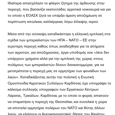
Ιδιαίτερα απασχόλησε το φλέγον ζήτημα της άρδευσης στην
περιοχή, που βασανίζει εκατοντάδες αγροτικά νοικοκυριά και για
το οποίο η ΕΟΑΣΚ ζητά να υπάρξει άμεση αποζημίωση σε
περίπτωση απώλειας καλλιέργειας λόγω έλλειψης νερού.
Μέσα από την σύσκεψη καταδικάστηκε η ελληνική εμπλοκή στα
σχέδια των ιμπεριαλιστών των ΗΠΑ – ΝΑΤΟ – ΕΕ στην
ευρύτερη περιοχή καθώς όπως αναδείχθηκε για τα αιτήματα
των αγροτών, για αποζημιώσεις, έργα υποδομής κοκ «λένε δεν
υπάρχουν χρήματα αλλά για την εμπλοκή της χώρας στους
πολέμους των ιμπεριαλιστών δίνουν δισεκατομμύρια, για να
μετατρέπεται η περιοχή μας σε ορμητήριο των φονιάδων των
λαών». Καταδικάζοντας αυτήν την πολιτική η Ενωτική
Ομοσπονδία Αγροτικών Συλλόγων Καρδίτσας έχει υπογράψει το
κάλεσμα συλλογής υπογραφών των Εργατικών Κέντρων
Λάρισας, Τρικάλων, Καρδίτσας με το οποίο οι φορείς απαιτούν
να σταματήσει η περιοχή της Θεσσαλίας και συνολικά η χώρα
να αποτελεί ορμητήριο πολέμων του ΝΑΤΟ και θύτης άλλων
λαών, να κλείσουν οι Αμερικανονατοϊκές βάσεις του θανάτου