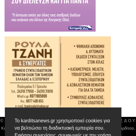
Το karditsanews.gr χρησιμοποιεί cookies για
© Karditsa News | Διακριτικός Τίτλος: Orion Media, ΑΦΜ: 043750542, Δ.Ο.Υ:
να βελτιώσει τη διαδικτυακή εμπειρία σου.
Καρδίτσας, Αρ. Γεμή: 018804431000, Δ/νση: Διάκου 10 τ.κ 43132 Καρδίτσα,
Εφόσον συνεχίσεις, συμφωνείς με την χρήση
Τηλ: 24410 42500, email:
news@karditsanews.gr.