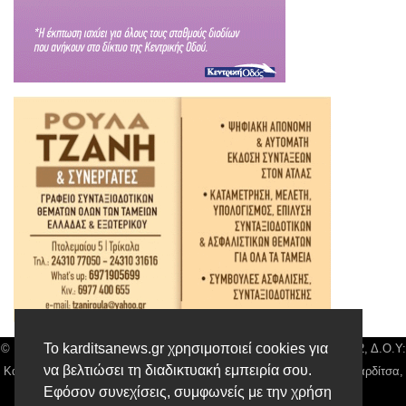
Το karditsanews.gr χρησιμοποιεί cookies για
© Karditsa News | Διακριτικός Τίτλος: Orion Media, ΑΦΜ: 043750542, Δ.Ο.Υ:
να βελτιώσει τη διαδικτυακή εμπειρία σου.
Καρδίτσας, Αρ. Γεμή: 018804431000, Δ/νση: Διάκου 10 τ.κ 43132 Καρδίτσα,
Εφόσον συνεχίσεις, συμφωνείς με την χρήση
Τηλ: 24410 42500, email:
news@karditsanews.gr.