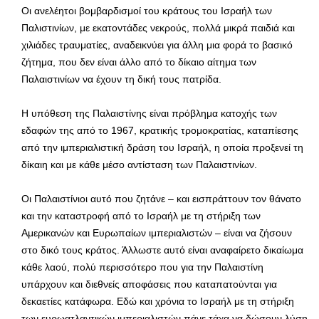
Οι ανελέητοι βομβαρδισμοί του κράτους του Ισραήλ των
Παλιστινίων, με εκατοντάδες νεκρούς, πολλά μικρά παιδιά και
χιλιάδες τραυματίες, αναδεικνύει για άλλη μια φορά το βασικό
ζήτημα, που δεν είναι άλλο από το δίκαιο αίτημα των
Παλαιστινίων να έχουν τη δική τους πατρίδα.
Η υπόθεση της Παλαιστίνης είναι πρόβλημα κατοχής των
εδαφών της από το 1967, κρατικής τρομοκρατίας, καταπίεσης
από την ιμπεριαλιστική δράση του Ισραήλ, η οποία προξενεί τη
δίκαιη και με κάθε μέσο αντίσταση των Παλαιστινίων.
Οι Παλαιστίνιοι αυτό που ζητάνε – και εισπράττουν τον θάνατο
και την καταστροφή από το Ισραήλ με τη στήριξη των
Αμερικανών και Ευρωπαίων ιμπεριαλιστών – είναι να ζήσουν
στο δικό τους κράτος. Άλλωστε αυτό είναι αναφαίρετο δικαίωμα
κάθε λαού, πολύ περισσότερο που για την Παλαιστίνη
υπάρχουν και διεθνείς αποφάσεις που καταπατούνται για
δεκαετίες κατάφωρα. Εδώ και χρόνια το Ισραήλ με τη στήριξη
των ευρωατλαντικών ιμπεριαλιστών πάνε τάχα να δώσουν λύση