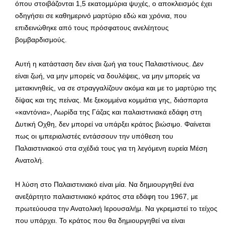
όπου στοιβάζονται 1,5 εκατομμύρια ψυχές, ο αποκλεισμός έχει
οδηγήσει σε καθημερινό μαρτύριο εδώ και χρόνια, που
επιδεινώθηκε από τους πρόσφατους ανελέητους
βομβαρδισμούς.
Αυτή η κατάσταση δεν είναι ζωή για τους Παλαιστίνιους. Δεν
είναι ζωή, να μην μπορείς να δουλέψεις, να μην μπορείς να
μετακινηθείς, να σε στραγγαλίζουν ακόμα και με το μαρτύριο της
δίψας και της πείνας. Με ξεκομμένα κομμάτια γης, διάσπαρτα
«καντόνια», Λωρίδα της Γάζας και παλαιστινιακά εδάφη στη
Δυτική Οχθη, δεν μπορεί να υπάρξει κράτος βιώσιμο. Φαίνεται
πως οι ιμπεριαλιστές εντάσσουν την υπόθεση του
Παλαιστινιακού στα σχέδιά τους για τη λεγόμενη ευρεία Μέση
Ανατολή.
Η λύση στο Παλαιστινιακό είναι μία. Να δημιουργηθεί ένα
ανεξάρτητο παλαιστινιακό κράτος στα εδάφη του 1967, με
πρωτεύουσα την Ανατολική Ιερουσαλήμ. Να γκρεμιστεί το τείχος
που υπάρχει. Το κράτος που θα δημιουργηθεί να είναι