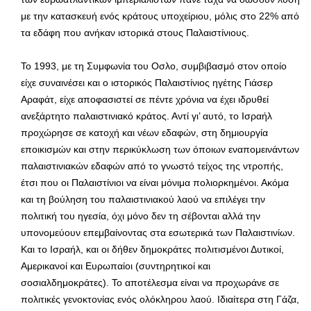
με την κατασκευή ενός κράτους υποχείριου, μόλις στο 22% από
τα εδάφη που ανήκαν ιστορικά στους Παλαιστίνιους.
Το 1993, με τη Συμφωνία του Οσλο, συμβιβασμό στον οποίο
είχε συναινέσει και ο ιστορικός Παλαιστίνιος ηγέτης Γιάσερ
Αραφάτ, είχε αποφασιστεί σε πέντε χρόνια να έχει ιδρυθεί
ανεξάρτητο παλαιστινιακό κράτος. Αντί γι’ αυτό, το Ισραήλ
προχώρησε σε κατοχή και νέων εδαφών, στη δημιουργία
εποικισμών και στην περικύκλωση των όποιων εναπομεινάντων
παλαιστινιακών εδαφών από το γνωστό τείχος της ντροπής,
έτσι που οι Παλαιστίνιοι να είναι μόνιμα πολιορκημένοι. Ακόμα
και τη βούληση του παλαιστινιακού λαού να επιλέγει την
πολιτική του ηγεσία, όχι μόνο δεν τη σέβονται αλλά την
υπονομεύουν επεμβαίνοντας στα εσωτερικά των Παλαιστινίων.
Και το Ισραήλ, και οι δήθεν δημοκράτες πολιτισμένοι Δυτικοί,
Αμερικανοί και Ευρωπαίοι (συντηρητικοί και
σοσιαλδημοκράτες). Το αποτέλεσμα είναι να προχωράνε σε
πολιτικές γενοκτονίας ενός ολόκληρου λαού. Ιδιαίτερα στη Γάζα,