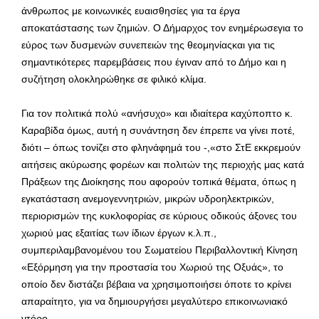
άνθρωπος με κοινωνικές ευαισθησίες για τα έργα
αποκατάστασης των ζημιών. Ο Δήμαρχος τον ενημέρωσεγια το
εύρος των δυσμενών συνεπειών της θεομηνίαςκαι για τις
σημαντικότερες παρεμβάσεις που έγιναν από το Δήμο και η
συζήτηση ολοκληρώθηκε σε φιλικό κλίμα.
Για τον πολιτικά πολύ «ανήσυχο» και ιδιαίτερα καχύποπτο κ.
Καραβίδα όμως, αυτή η συνάντηση δεν έπρεπε να γίνει ποτέ,
διότι – όπως τονίζει στο φληνάφημά του -,«στο ΣτΕ εκκρεμούν
αιτήσεις ακύρωσης φορέων και πολιτών της περιοχής μας κατά
Πράξεων της Διοίκησης που αφορούν τοπικά θέματα, όπως η
εγκατάσταση ανεμογεννητριών, μικρών υδροηλεκτρικών,
περιορισμών της κυκλοφορίας σε κύριους οδικούς άξονες του
χωριού μας εξαιτίας των ίδιων έργων κ.λ.π.,
συμπεριλαμβανομένου του Σωματείου Περιβαλλοντική Κίνηση
«Εξόρμηση για την προστασία του Χωριού της Οξυάς», το
οποίο δεν διστάζει βέβαια να χρησιμοποιήσει όποτε το κρίνει
απαραίτητο, για να δημιουργήσει μεγαλύτερο επικοινωνιακό
ντόρο…