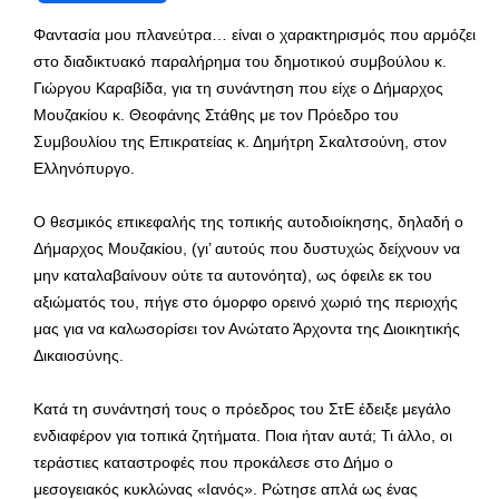
Φαντασία μου πλανεύτρα… είναι ο χαρακτηρισμός που αρμόζει
στο διαδικτυακό παραλήρημα του δημοτικού συμβούλου κ.
Γιώργου Καραβίδα, για τη συνάντηση που είχε ο Δήμαρχος
Μουζακίου κ. Θεοφάνης Στάθης με τον Πρόεδρο του
Συμβουλίου της Επικρατείας κ. Δημήτρη Σκαλτσούνη, στον
Ελληνόπυργο.
Ο θεσμικός επικεφαλής της τοπικής αυτοδιοίκησης, δηλαδή ο
Δήμαρχος Μουζακίου, (γι’ αυτούς που δυστυχώς δείχνουν να
μην καταλαβαίνουν ούτε τα αυτονόητα), ως όφειλε εκ του
αξιώματός του, πήγε στο όμορφο ορεινό χωριό της περιοχής
μας για να καλωσορίσει τον Ανώτατο Άρχοντα της Διοικητικής
Δικαιοσύνης.
Κατά τη συνάντησή τους ο πρόεδρος του ΣτΕ έδειξε μεγάλο
ενδιαφέρον για τοπικά ζητήματα. Ποια ήταν αυτά; Τι άλλο, οι
τεράστιες καταστροφές που προκάλεσε στο Δήμο ο
μεσογειακός κυκλώνας «Ιανός». Ρώτησε απλά ως ένας