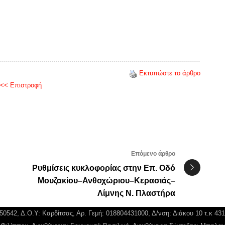
Εκτυπώστε το άρθρο
<< Επιστροφή
Επόμενο άρθρο
Ρυθμίσεις κυκλοφορίας στην Επ. Οδό
Μουζακίου–Ανθοχώριου–Κερασιάς–
Λίμνης Ν. Πλαστήρα
750542, Δ.Ο.Υ: Καρδίτσας, Αρ. Γεμή: 018804431000, Δ/νση: Διάκου 10 τ.κ 43