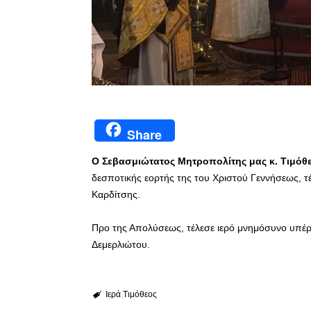
Share
Ο Σεβασμιώτατος Μητροπολίτης μας κ. Τιμόθ
δεσποτικής εορτής της του Χριστού Γεννήσεως, τέ
Καρδίτσης.
Προ της Απολύσεως, τέλεσε ιερό μνημόσυνο υπέ
Δεμερλιώτου.
Ιερά
Τιμόθεος