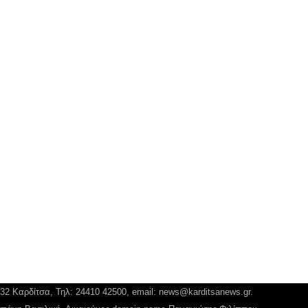
132 Καρδίτσα, Τηλ: 24410 42500, email:
news@karditsanews.gr.