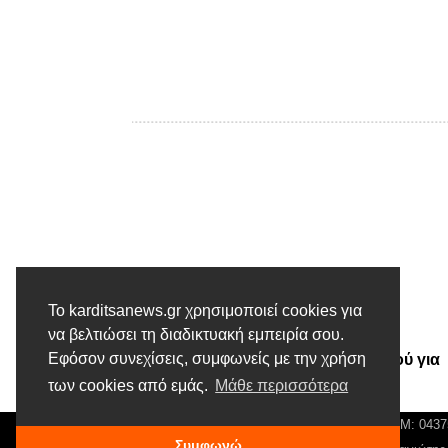
Προηγούμενο άρθρο
Το karditsanews.gr χρησιμοποιεί cookies για
να βελτιώσει τη διαδικτυακή εμπειρία σου.
Οι ευχές του Περιφερειάρχη
Εφόσον συνεχίσεις, συμφωνείς με την χρήση
Θεσσαλίας Κώστα Αγοραστού για
την νέα χρονιά
των cookies από εμάς.
Μάθε περισσότερα
© Karditsa News | Διακριτικός Τίτλος: Orion Media, ΑΦΜ: 043
Συμφωνώ