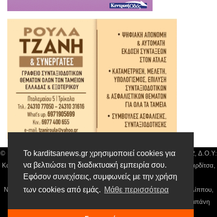
Το karditsanews.gr χρησιμοποιεί cookies για
© Karditsa News | Διακριτικός Τίτλος: Orion Media, ΑΦΜ: 043750542, Δ.Ο.Υ:
να βελτιώσει τη διαδικτυακή εμπειρία σου.
Καρδίτσας, Αρ. Γεμή: 018804431000, Δ/νση: Διάκου 10 τ.κ 43132 Καρδίτσα,
Εφόσον συνεχίσεις, συμφωνείς με την χρήση
Τηλ: 24410 42500, email:
news@karditsanews.gr.
των cookies από εμάς.
Μάθε περισσότερα
Νόμιμος Εκπρόσωπος, Ιδιοκτήτης και Διαχειριστής: Παναγιώτης Φιλίππου,
Διευθύντρια: Γιαννουσά Βασιλική, Διευθύντιρα Σύνταξης: Μπαλαμπάνη
Βασιλική. Δικαιούχος domain name Παναγιώτης Φιλίππου