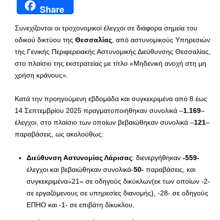
Share
Συνεχίζονται οι τροχονομικοί έλεγχοι σε διάφορα σημεία του
οδικού δικτύου της
Θεσσαλίας
, από αστυνομικούς Υπηρεσιών
της Γενικής Περιφερειακής Αστυνομικής Διεύθυνσης Θεσσαλίας,
στο πλαίσιο της εκστρατείας με τίτλο «Μηδενική ανοχή στη μη
χρήση κράνους».
Κατά την προηγούμενη εβδομάδα και συγκεκριμένα από 8 έως
14 Σεπτεμβρίου 2025 πραγματοποιήθηκαν συνολικά –
1.169
–
έλεγχοι, στο πλαίσιο των οποίων βεβαιώθηκαν συνολικά –
121
–
παραβάσεις, ως ακολούθως:
Διεύθυνση Αστυνομίας Λάρισας
: διενεργήθηκαν
-559-
έλεγχοι και βεβαιώθηκαν συνολικά-
50-
παραβάσεις, και
συγκεκριμένα
–
21
–
σε οδηγούς δικύκλων(εκ των οποίων -2-
σε εργαζόμενους σε υπηρεσίες διανομής), -28- σε οδηγούς
ΕΠΗΟ και -1- σε επιβάτη δίκυκλου,