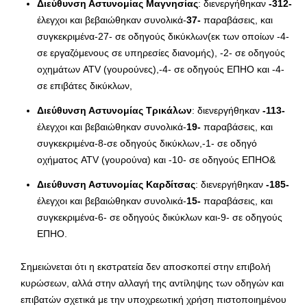
Διεύθυνση Αστυνομίας Μαγνησίας
: διενεργήθηκαν
-312-
έλεγχοι και βεβαιώθηκαν συνολικά-
37-
παραβάσεις, και
συγκεκριμένα-27- σε οδηγούς δικύκλων(εκ των οποίων -4-
σε εργαζόμενους σε υπηρεσίες διανομής), -2- σε οδηγούς
οχημάτων ATV (γουρούνες),-4- σε οδηγούς ΕΠΗΟ και -4-
σε επιβάτες δικύκλων,
Διεύθυνση Αστυνομίας Τρικάλων
: διενεργήθηκαν
-113-
έλεγχοι και βεβαιώθηκαν συνολικά-
19-
παραβάσεις, και
συγκεκριμένα-8-σε οδηγούς δικύκλων,-1- σε οδηγό
οχήματος ATV (γουρούνα) και -10- σε οδηγούς ΕΠΗΟ&
Διεύθυνση Αστυνομίας Καρδίτσας
: διενεργήθηκαν
-185-
έλεγχοι και βεβαιώθηκαν συνολικά-
15-
παραβάσεις, και
συγκεκριμένα-6- σε οδηγούς δικύκλων και-9- σε οδηγούς
ΕΠΗΟ.
Σημειώνεται ότι η εκστρατεία δεν αποσκοπεί στην επιβολή
κυρώσεων, αλλά στην αλλαγή της αντίληψης των οδηγών και
επιβατών σχετικά με την υποχρεωτική χρήση πιστοποιημένου