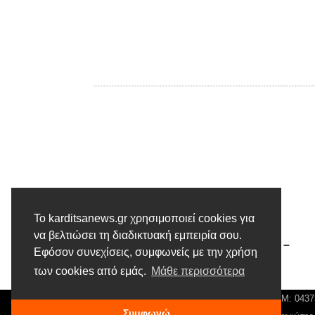
Το karditsanews.gr χρησιμοποιεί cookies για
Προηγούμενο άρθρο
να βελτιώσει τη διαδικτυακή εμπειρία σου.
Το Ημερολόγιο ενός φτωχού –
Εφόσον συνεχίσεις, συμφωνείς με την χρήση
Εύθυμα του Κώστα Βλάχου
των cookies από εμάς.
Μάθε περισσότερα
© Karditsa News | Διακριτικός Τίτλος: Orion Media, ΑΦΜ: 043
Συμφωνώ