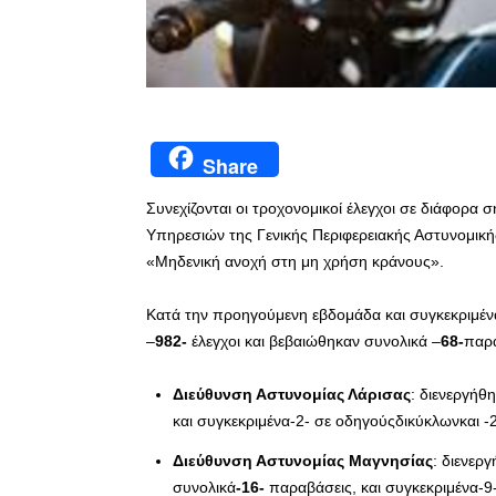
Share
Συνεχίζονται οι τροχονομικοί έλεγχοι σε διάφορα 
Υπηρεσιών της Γενικής Περιφερειακής Αστυνομικής
«Μηδενική ανοχή στη μη χρήση κράνους».
Κατά την προηγούμενη εβδομάδα και συγκεκριμέ
–
982-
έλεγχοι και βεβαιώθηκαν συνολικά –
68-
παρα
Διεύθυνση Αστυνομίας Λάρισας
: διενεργήθ
και συγκεκριμένα-2- σε οδηγούςδικύκλωνκαι 
Διεύθυνση Αστυνομίας Μαγνησίας
: διενερ
συνολικά
-16-
παραβάσεις, και συγκεκριμένα-9