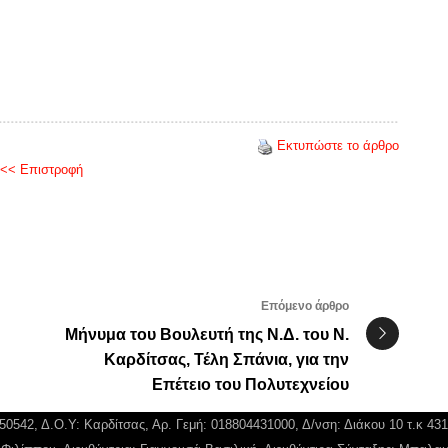
Εκτυπώστε το άρθρο
<< Επιστροφή
Επόμενο άρθρο
Μήνυμα του Βουλευτή της Ν.Δ. του Ν.
Καρδίτσας, Τέλη Σπάνια, για την
Επέτειο του Πολυτεχνείου
750542, Δ.Ο.Υ: Καρδίτσας, Αρ. Γεμή: 018804431000, Δ/νση: Διάκου 10 τ.κ 43