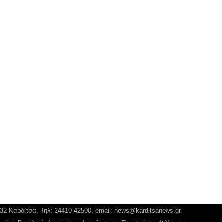
132 Καρδίτσα, Τηλ: 24410 42500, email:
news@karditsanews.gr.