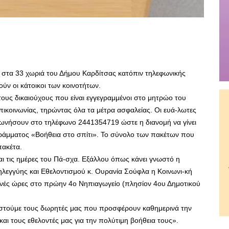
ν στα 33 χωριά του Δήμου Καρδίτσας κατόπιν τηλεφωνικής
ύν οι κάτοικοι των κοινοτήτων.
τους δικαιούχους που είναι εγγεγραμμένοι στο μητρώο του
ικοινωνίας, τηρώντας όλα τα μέτρα ασφαλείας. Οι ευά-λωτες
νωνήσουν στο τηλέφωνο 2441354719 ώστε η διανομή να γίνει
ράμματος «Βοήθεια στο σπίτι». Το σύνολο των πακέτων που
πακέτα.
ι τις ημέρες του Πά-σχα. Εξάλλου όπως κάνει γνωστό η
εγγύης και Εθελοντισμού κ. Ουρανία Σούφλα η Κοινωνι-κή
ωινές ώρες στο πρώην 4ο Νηπιαγωγείο (πλησίον 4ου Δημοτικού
ιστούμε τους δωρητές μας που προσφέρουν καθημερινά την
ι τους εθελοντές μας για την πολύτιμη βοήθεια τους».