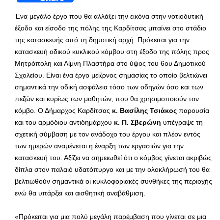
Ένα μεγάλο έργο που θα αλλάξει την εικόνα στην νοτιοδυτική
έξοδο και είσοδο της πόλης της Καρδίτσας μπαίνει στο στάδιο
της κατασκευής από τη δημοτική αρχή. Πρόκειται για την
κατασκευή οδικού κυκλικού κόμβου στη έξοδο της πόλης προς
Μητρόπολη και Λίμνη Πλαστήρα στο ύψος του 6ου Δημοτικού
Σχολείου. Είναι ένα έργο μείζονος σημασίας το οποίο βελτιώνει
σημαντικά την οδική ασφάλεια τόσο των οδηγών όσο και των
πεζών και κυρίως των μαθητών, που θα χρησιμοποιούν τον
κόμβο. Ο Δήμαρχος Καρδίτσας
κ. Βασίλης Τσιάκος
παρουσία
και του αρμόδιου αντιδημάρχου
κ. Π. Σβερώνη
υπέγραψε τη
σχετική σύμβαση με τον ανάδοχο του έργου και πλέον εντός
των ημερών αναμένεται η έναρξη των εργασιών για την
κατασκευή του. Αξίζει να σημειωθεί ότι ο κόμβος γίνεται ακριβώς
δίπλα στον παλαιό υδατόπυργο και με την ολοκλήρωσή του θα
βελτιωθούν σημαντικά οι κυκλοφοριακές συνθήκες της περιοχής
ενώ θα υπάρξει και αισθητική αναβάθμιση.
«Πρόκειται για μια πολύ μεγάλη παρέμβαση που γίνεται σε μια