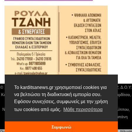
Το karditsanews.gr χρησιμοποιεί cookies για
© Karditsa News | Διακριτικός Τίτλος: Orion Media, ΑΦΜ: 043750542, Δ.Ο.Υ:
να βελτιώσει τη διαδικτυακή εμπειρία σου.
Καρδίτσας, Αρ. Γεμή: 018804431000, Δ/νση: Διάκου 10 τ.κ 43132 Καρδίτσα,
Εφόσον συνεχίσεις, συμφωνείς με την χρήση
Τηλ: 24410 42500, email:
news@karditsanews.gr.
των cookies από εμάς.
Μάθε περισσότερα
Νόμιμος Εκπρόσωπος, Ιδιοκτήτης και Διαχειριστής: Παναγιώτης Φιλίππου,
Διευθύντρια: Γιαννουσά Βασιλική, Διευθύντιρα Σύνταξης: Μπαλαμπάνη
Βασιλική. Δικαιούχος domain name Παναγιώτης Φιλίππου
Συμφωνώ
Πολιτική απορρήτου
|
Αίτηση Διαχείρισης Προσωπικών Δεδομένων
|
Όροι χρήσης
| |
Δήλωση