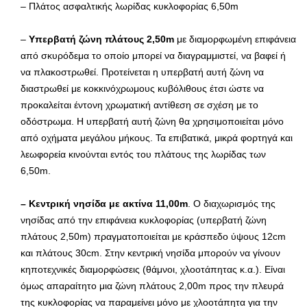
– Πλάτος ασφαλτικής λωρίδας κυκλοφορίας 6,50m
–
Υπερβατή ζώνη πλάτους 2,50m
με διαμορφωμένη επιφάνεια
από σκυρόδεμα το οποίο μπορεί να διαγραμμιστεί, να βαφεί ή
να πλακοστρωθεί. Προτείνεται η υπερβατή αυτή ζώνη να
διαστρωθεί με κοκκινόχρωμους κυβόλιθους έτσι ώστε να
προκαλείται έντονη χρωματική αντίθεση σε σχέση με το
οδόστρωμα. Η υπερβατή αυτή ζώνη θα χρησιμοποιείται μόνο
από οχήματα μεγάλου μήκους. Τα επιβατικά, μικρά φορτηγά και
λεωφορεία κινούνται εντός του πλάτους της λωρίδας των
6,50m.
– Κεντρική νησίδα με ακτίνα 11,00m
. Ο διαχωρισμός της
νησίδας από την επιφάνεια κυκλοφορίας (υπερβατή ζώνη
πλάτους 2,50m) πραγματοποιείται με κράσπεδο ύψους 12cm
και πλάτους 30cm. Στην κεντρική νησίδα μπορούν να γίνουν
κηποτεχνικές διαμορφώσεις (θάμνοι, χλοοτάπητας κ.α.). Είναι
όμως απαραίτητο μια ζώνη πλάτους 2,00m προς την πλευρά
της κυκλοφορίας να παραμείνει μόνο με χλοοτάπητα για την