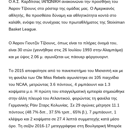
Ο Α.Σ. Καρδίτσας ΙΑΠΩΝΙΚΗ ανακοινώνει την προσθήκη του
Άαρον Τζόουνς στο ρόστερ της ομάδας μας. Ο Αμερικανός
αθλητής, θα προσθέσει δύναμη και αθλητικότητα κοντά στο
καλάθι, ενόψει της συνέχειας του πρωταθλήματος της Stoiximan
Basket League.
Ο Άαρον Γιουτζίν Τζόουνς, όπως είναι το πλήρες όνομά του,
είναι 30 ετών (γεννήθηκε στις 26 Ιουλίου 1993 στην Αλαμπάμα)
και με ύψος 2.06 μ. αγωνίζεται ως πάουερ φόργουορντ.
Tο 2015 αποφοίτησε από το πανεπιστήμιο του Μισισιπή και με
τη φανέλα των Ole Miss Rebels αγωνίστηκε σε 105 παιχνίδια
του NCAA, μετρώντας 3.6 πόντους, 4 ριμπάουντ και 1.3
κοψίματα μ.ο. Η πρώτη του επαγγελματική εμπειρία σημειώθηκε
στην άλλη πλευρά του Ατλαντικού, φορώντας τη φανέλα της
Γερμανικής Ράιν Σταρς Κολωνίας. Σε 29 αγώνες μέτρησε 11.1
πόντους (48.7% διπ., 37.5% τριπ., 65% β.), 7 ριμπάουντ, 1
κλέψιμο και 2 κοψίματα σε 27.4 λεπτά συμμετοχής κατά μέσο
όρο. Τη σεζόν 2016-17 μετεγγράφηκε στη Βουλγαρική Μπερόε