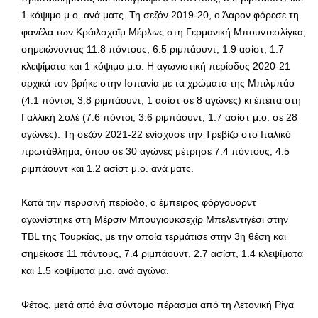
1 κόψιμο μ.ο. ανά ματς. Τη σεζόν 2019-20, ο Άαρον φόρεσε τη
φανέλα των Κράιλσχαϊμ Μέρλινς στη Γερμανική Μπουντεσλίγκα,
σημειώνοντας 11.8 πόντους, 6.5 ριμπάουντ, 1.9 ασίστ, 1.7
κλεψίματα και 1 κόψιμο μ.ο. Η αγωνιστική περίοδος 2020-21
αρχικά τον βρήκε στην Ισπανία με τα χρώματα της Μπιλμπάο
(4.1 πόντοι, 3.8 ριμπάουντ, 1 ασίστ σε 8 αγώνες) κι έπειτα στη
Γαλλική Σολέ (7.6 πόντοι, 3.6 ριμπάουντ, 1.7 ασίστ μ.ο. σε 28
αγώνες). Τη σεζόν 2021-22 ενίσχυσε την Τρεβίζο στο Ιταλικό
πρωτάθλημα, όπου σε 30 αγώνες μέτρησε 7.4 πόντους, 4.5
ριμπάουντ και 1.2 ασίστ μ.ο. ανά ματς.
Κατά την περυσινή περίοδο, ο έμπειρος φόργουορντ
αγωνίστηκε στη Μέρσιν Μπουγιουκσεχίρ Μπελεντιγέσι στην
TBL της Τουρκίας, με την οποία τερμάτισε στην 3η θέση και
σημείωσε 11 πόντους, 7.4 ριμπάουντ, 2.7 ασίστ, 1.4 κλεψίματα
και 1.5 κοψίματα μ.ο. ανά αγώνα.
Φέτος, μετά από ένα σύντομο πέρασμα από τη Λετονική Ρίγα