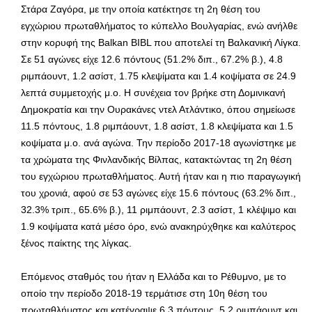
Στάρα Ζαγόρα, με την οποία κατέκτησε τη 2η θέση του
εγχώριου πρωταθλήματος το κύπελλο Βουλγαρίας, ενώ ανήλθε
στην κορυφή της Balkan BIBL που αποτελεί τη Βαλκανική Λίγκα.
Σε 51 αγώνες είχε 12.6 πόντους (51.2% διπ., 67.2% β.), 4.8
ριμπάουντ, 1.2 ασίστ, 1.75 κλεψίματα και 1.4 κοψίματα σε 24.9
λεπτά συμμετοχής μ.ο. Η συνέχεια τον βρήκε στη Δομινικανή
Δημοκρατία και την Ουρακάνες ντελ Ατλάντικο, όπου σημείωσε
11.5 πόντους, 1.8 ριμπάουντ, 1.8 ασίστ, 1.8 κλεψίματα και 1.5
κοψίματα μ.ο. ανά αγώνα. Την περίοδο 2017-18 αγωνίστηκε με
τα χρώματα της Φινλανδικής Βίλπας, κατακτώντας τη 2η θέση
του εγχώριου πρωταθλήματος. Αυτή ήταν και η πιο παραγωγική
του χρονιά, αφού σε 53 αγώνες είχε 15.6 πόντους (63.2% διπ.,
32.3% τριπ., 65.6% β.), 11 ριμπάουντ, 2.3 ασίστ, 1 κλέψιμο και
1.9 κοψίματα κατά μέσο όρο, ενώ ανακηρύχθηκε και καλύτερος
ξένος παίκτης της λίγκας.
Επόμενος σταθμός του ήταν η Ελλάδα και το Ρέθυμνο, με το
οποίο την περίοδο 2018-19 τερμάτισε στη 10η θέση του
πρωταθλήματος και κατέγραψε 6.3 πόντους, 5.2 ριμπάουντ και