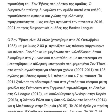
προσθήκη του Σον Έβανς στο ρόστερ της ομάδας. Ο
Αμερικανός παίκτης δυναμώνει την ομάδα κοντά στο καλάθι,
προσθέτοντας εμπειρία και γνώση της ελληνικής
πραγματικότητας, μιας και έχει αγωνιστεί την πενταετία 2016-
2021 σε τρεις διαφορετικές ομάδες της Basket League.
Ο Σον Έβανς είναι 34 ετών (γεννήθηκε στις 20 Οκτωβρίου
1988) και με ύψος 2.03 μ. αγωνίζεται ως πάουερ φόργουορντ
και σέντερ. Γεννήθηκε και μεγάλωσε στη Φιλαδέλφεια, όπου
διακρίθηκε στο γυμνασιακό πρωτάθλημα, με αποτέλεσμα να
μεταπηδήσει με αθλητική υποτροφία στο φημισμένο Σεν Τζονς,
στο οποίο αγωνίστηκε για τέσσερα χρόνια (2007-2011) σε 128
αγώνες με μέσους όρους 6.1 πόντους και 4.7 ριμπάουντ. Το
2011 ξεκίνησε το οδοιπορικό του στα γήπεδα του κόσμου με τη
φανέλα της Γκέτινγκεν στο Γερμανικό πρωτάθλημα, το Αϊντάχο
στη G-League (2012), και ακολούθησαν η Ανιάνγκ στην Κορέα
(2013), η Χάποελ Εϊλάτ και η Χάποελ Χολόν στο Ισραήλ (2014)
και η Μπάικσεχιρ στην Τουρκία (2015). Το 2016 ήρθε για πρώτη
φορά στην Ελλάδα για λογαριασμό του Λαυρίου. Το 2017-18