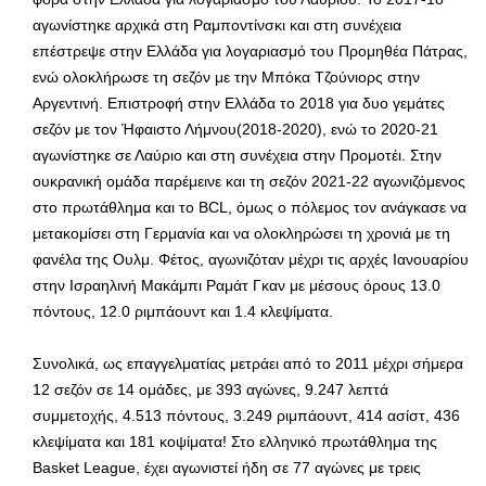
αγωνίστηκε αρχικά στη Ραμποντίνσκι και στη συνέχεια
επέστρεψε στην Ελλάδα για λογαριασμό του Προμηθέα Πάτρας,
ενώ ολοκλήρωσε τη σεζόν με την Μπόκα Τζούνιορς στην
Αργεντινή. Επιστροφή στην Ελλάδα το 2018 για δυο γεμάτες
σεζόν με τον Ήφαιστο Λήμνου(2018-2020), ενώ το 2020-21
αγωνίστηκε σε Λαύριο και στη συνέχεια στην Προμοτέι. Στην
ουκρανική ομάδα παρέμεινε και τη σεζόν 2021-22 αγωνιζόμενος
στο πρωτάθλημα και το BCL, όμως ο πόλεμος τον ανάγκασε να
μετακομίσει στη Γερμανία και να ολοκληρώσει τη χρονιά με τη
φανέλα της Ουλμ. Φέτος, αγωνιζόταν μέχρι τις αρχές Ιανουαρίου
στην Ισραηλινή Μακάμπι Ραμάτ Γκαν με μέσους όρους 13.0
πόντους, 12.0 ριμπάουντ και 1.4 κλεψίματα.
Συνολικά, ως επαγγελματίας μετράει από το 2011 μέχρι σήμερα
12 σεζόν σε 14 ομάδες, με 393 αγώνες, 9.247 λεπτά
συμμετοχής, 4.513 πόντους, 3.249 ριμπάουντ, 414 ασίστ, 436
κλεψίματα και 181 κοψίματα! Στο ελληνικό πρωτάθλημα της
Basket League, έχει αγωνιστεί ήδη σε 77 αγώνες με τρεις