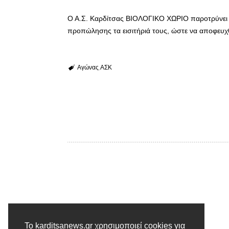
Ο Α.Σ. Καρδίτσας ΒΙΟΛΟΓΙΚΟ ΧΩΡΙΟ παροτρύνει ό
προπώλησης τα εισιτήριά τους, ώστε να αποφευχθ
Αγώνας
ΑΣΚ
Το karditsanews.gr χρησιμοποιεί cookies για