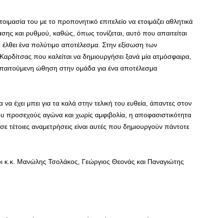
τοιμασία του με το προπονητικό επιτελείο να ετοιμάζει αθλητικά
τασης και ρυθμού, καθώς, όπως τονίζεται, αυτό που απαιτείται
α έλθει ένα πολύτιμο αποτέλεσμα. Στην εξίσωση των
Καρδίτσας που καλείται να δημιουργήσει ξανά μία ατμόσφαιρα,
ν απαιτούμενη ώθηση στην ομάδα για ένα αποτέλεσμα
να έχει μπει για τα καλά στην τελική του ευθεία, άπαντες στον
ου προσεχούς αγώνα και χωρίς αμφιβολία, η αποφασιστικότητα
ό σε τέτοιες αναμετρήσεις είναι αυτές που δημιουργούν πάντοτε
 οι κ.κ. Μανώλης Τσολάκος, Γεώργιος Θεονάς και Παναγιώτης