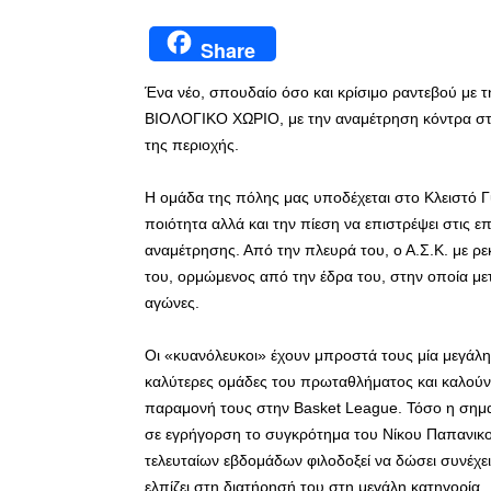
Share
Ένα νέο, σπουδαίο όσο και κρίσιμο ραντεβού με την
ΒΙΟΛΟΓΙΚΟ ΧΩΡΙΟ, με την αναμέτρηση κόντρα στο
της περιοχής.
Η ομάδα της πόλης μας υποδέχεται στο Κλειστό 
ποιότητα αλλά και την πίεση να επιστρέψει στις ε
αναμέτρησης. Από την πλευρά του, ο Α.Σ.Κ. με ρε
του, ορμώμενος από την έδρα του, στην οποία με
αγώνες.
Οι «κυανόλευκοι» έχουν μπροστά τους μία μεγάλη
καλύτερες ομάδες του πρωταθλήματος και καλούν
παραμονή τους στην Basket League. Τόσο η σημα
σε εγρήγορση το συγκρότημα του Νίκου Παπανικο
τελευταίων εβδομάδων φιλοδοξεί να δώσει συνέχει
ελπίζει στη διατήρησή του στη μεγάλη κατηγορία.