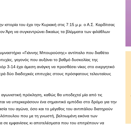
 ιστορία του έχει την Κυριακή στις 7:15 μ.μ. ο Α.Σ. Καρδίτσας
ν Άρη να συγκεντρώνει δικαίως τα βλέμματα των φιλάθλων
Γυμναστήριο «Γιάννης Μπουρούσης» αντίπαλο που διαθέτει
πιτυχίες, γεγονός που αυξάνει το βαθμό δυσκολίας της
κόρ 3-14 έχει άμεση ανάγκη να προσθέσει νίκες στο ενεργητικό
τρά δύο διαδοχικές επιτυχίες στους πρόσφατους τελευταίους
 αγωνιστική πρόκληση, καθώς θα υποδεχτεί μία από τις
ται να υπερκεράσουν ένα σημαντικό εμπόδιο στο δρόμο για την
σία του αγώνα, όσο και το μέγεθος του αντιπάλου διατηρούν
λόπουλου που με τη γνωστή, βελτιωμένη εικόνα των
α σε εμφανίσεις κι αποτελέσματα που του επιτρέπουν να