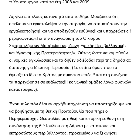
π.Υφυπουργού κατά τα έτη 2008 και 2009.
Ας γίνει επιτέλους κατανοητό από το Δήμο Μουζακίου ότι,
οφείλουν να εγκαταλείψουν την απραγία, να σταματήσουν την
εργαλειοποίηση! και να αποδεχθούν ευθύνες!!και υποχρεώσεις!!
μεριμνώντας,«Για την αναγνώριση του Οικισμού
Σε
ισμοπλήκτων Μουζακίου ως Ζών
η Ει
δικής Περιβαλλοντική
ς
και Υ
γειονομικής Προτεραιότητ
ας!», Ούτως ώστε να καμφθούν
οι νομικές αγκυλώσεις και τα δήθεν αδιέξοδα! περί της δημόσιας
δαπάνης για Ιδιωτική Περιουσία, (Σε σπίτια όμως που τα
έφτιαξε το ίδιο το Κράτος με αμιαντοσκεπές!!! και στη συνέχεια
τα παρεχώρησε σε ευάλωτες!!! κοινωνικά ομάδες λόγω φυσικών
καταστροφών).
Έχουμε λοιπόν όλοι εν αρχή!!υποχρέωση να υποστηρίξουμε και
να βοηθήσουμε τη θετική Πρωτοβουλία που πήρε ο
Περιφερειάρχης Θεσσαλίας με ηθική και ιστορική ευθύνη στη
ης
συνάντηση της 6
Ιουλίου στη Λάρισα με κατοίκους και
εκπροσώπους περιβάλλοντος, προκειμένου να ξεκινήσει