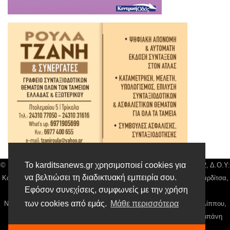
Το karditsanews.gr χρησιμοποιεί cookies για
© Karditsa News | Διακριτικός Τίτλος: Orion Media, ΑΦΜ: 043750542, Δ.Ο.Υ:
να βελτιώσει τη διαδικτυακή εμπειρία σου.
Καρδίτσας, Αρ. Γεμή: 018804431000, Δ/νση: Διάκου 10 τ.κ 43132 Καρδίτσα,
Εφόσον συνεχίσεις, συμφωνείς με την χρήση
Τηλ: 24410 42500, email:
news@karditsanews.gr.
των cookies από εμάς.
Μάθε περισσότερα
Νόμιμος Εκπρόσωπος, Ιδιοκτήτης και Διαχειριστής: Παναγιώτης Φιλίππου,
Διευθύντρια: Γιαννουσά Βασιλική, Διευθύντιρα Σύνταξης: Μπαλαμπάνη
Βασιλική. Δικαιούχος domain name Παναγιώτης Φιλίππου