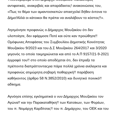
αντιφατικές, ανακριβείς και απαράδεκτες! ανακοινώσεις του,
«Πως το θέμα των αμιαντοσκεπών απασχολεί δήθεν έντονα το
Δήμο!Αλλά οι κάτοικοι θα πρέπει να αναλάβουν το κόστος!!».
Λησμόνησε προφανώς ο Δήμαρχος Μουζακίου ότι δεν
υλοποίησε, δεν εφάρμοσε Ποτέ και ούτε καν προώθησε!!
Ομόφωνες Αποφάσεις του Συμβουλίου Δημοτικής Κοινότητας
Μουζακίου 9/2023 και του Δ.Σ Μουζακίου 264/2017 και 3/2020
γεγονός το οποίο τεκμηριώνεται και από το Α.Π 9157/21-9-2021
έγγραφό του!! στο οποίο αποδέχεται ότι, δεν έπραξε τα
πρέποντα διαπράττονταςγια πάρα πολλά χρόνια ανέλεγκτα και
προφανώς ατιμώρητα,σοβαρή πειθαρχική!! παράβαση
καθήκοντος (άρθρο 58 Ν.3852/2010) και δυνητικό ποινικό!!
αδίκημα.
Αγνόησε επίσης εγκληματικά ο νυν Δήμαρχος Μουζακίου τον
Αγώνα!! και την Παρακαταθήκη!! των Κατοίκων, των Φορέων,
του π. Νομάρχη Καρδίτσας!! του π. Δημάρχου, του ΟΕΚ και του