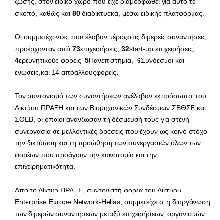
ζώσης, στον ειδικό χώρο που είχε διαμορφωθεί για αυτό το
σκοπό, καθώς και
80
διαδικτυακά, μέσω ειδικής πλατφόρμας.
Οι συμμετέχοντες που έλαβαν μέροςστις διμερείς συναντήσεις
προέρχονταν από:
73
επιχειρήσεις,
32
start-up επιχειρήσεις,
4
ερευνητικούς φορείς,
5
Πανεπιστήμια,
6
Σύνδεσμοι και
ενώσεις,και 14 απόάλλουςφορείς
.
Τον συντονισμό των συναντήσεων ανέλαβαν εκπρόσωποι του
Δικτύου ΠΡΑΞΗ και των Βιομηχανικών Συνδέσμων ΣΒΘΣΕ και
ΣΘΕΒ, οι οποίοι ανανέωσαν τη δέσμευσή τους για στενή
συνεργασία σε μελλοντικές δράσεις που έχουν ως κοινό στόχο
την δικτύωση και τη προώθηση των συνεργασιών όλων των
φορέων που προάγουν την καινοτομία και την
επιχειρηματικότητα.
Από το Δίκτυο ΠΡΑΞΗ, συντονιστή φορέα του Δικτύου
Enterprise Europe Network-Hellas, συμμετείχε στη διοργάνωση
των διμερών συναντήσεων μεταξύ επιχειρήσεων, οργανισμών