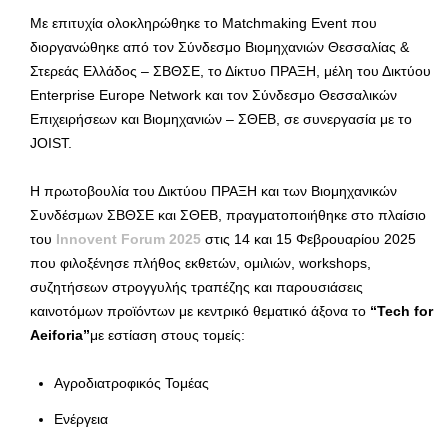
Με επιτυχία ολοκληρώθηκε το Matchmaking Event που
διοργανώθηκε από τον Σύνδεσμο Βιομηχανιών Θεσσαλίας &
Στερεάς Ελλάδος – ΣΒΘΣΕ, το Δίκτυο ΠΡΑΞΗ, μέλη του Δικτύου
Enterprise Europe Network και τον Σύνδεσμο Θεσσαλικών
Επιχειρήσεων και Βιομηχανιών – ΣΘΕΒ, σε συνεργασία με το
JOIST.
Η πρωτοβουλία του Δικτύου ΠΡΑΞΗ και των Βιομηχανικών
Συνδέσμων ΣΒΘΣΕ και ΣΘΕΒ, πραγματοποιήθηκε στο πλαίσιο
του
Innovent Forum 2025
στις 14 και 15 Φεβρουαρίου 2025
που φιλοξένησε πλήθος εκθετών, ομιλιών, workshops,
συζητήσεων στρογγυλής τραπέζης και παρουσιάσεις
καινοτόμων προϊόντων με κεντρικό θεματικό άξονα το
“Tech for
Aeiforia
”
με εστίαση στους τομείς:
Αγροδιατροφικός Τομέας
Ενέργεια