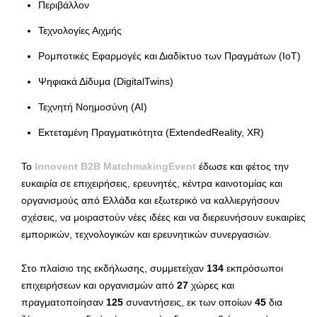
Περιβάλλον
Τεχνολογίες Αιχμής
Ρομποτικές Εφαρμογές και Διαδίκτυο των Πραγμάτων (IoT)
Ψηφιακά Δίδυμα (DigitalTwins)
Τεχνητή Νοημοσύνη (AI)
Εκτεταμένη Πραγματικότητα (ExtendedReality, XR)
Το
Innovent B2B MatchmakingEvent
έδωσε και φέτος την
ευκαιρία σε επιχειρήσεις, ερευνητές, κέντρα καινοτομίας και
οργανισμούς από Ελλάδα και εξωτερικό να καλλιεργήσουν
σχέσεις, να μοιραστούν νέες ιδέες και να διερευνήσουν ευκαιρίες
εμπορικών, τεχνολογικών και ερευνητικών συνεργασιών.
Στο πλαίσιο της εκδήλωσης, συμμετείχαν
134
εκπρόσωποι
επιχειρήσεων και οργανισμών από
27
χώρες και
πραγματοποίησαν
125
συναντήσεις, εκ των οποίων
45
δια