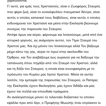
χαριτώνονται.
Γι’ αυτό, για εμάς τους Χριστιανούς, είναι ο Ζωηφόρος Σταυρός
που φέρει ζωή, είναι το ευσκιόφυλλον πνευματικό δέντρο, είναι
αυτός ο οποίος κατανικεί τους διαβόλους, είναι αυτός ο οποίος
ενδυναμώνει τον Χριστιανό και μέσα στην Εκκλησία βιώνουμε
συνεχώς την παρουσία του Σταυρού.
Απόψε όμως και αύριο, φέρνουμε και λιτανεύουμε, μετά από ένα
ιστορικό γεγονός, εις ανάμνησιν αυτού, τον Τίμιο Σταυρό του
Χριστού μας. Και όχι μόνον τον λιτανεύουμε αλλά Τον βάζουμε
μέχρι κάτω της γης, αύριο το πρωί στην ακολουθία του
Όρθρου, και Τον ανεβάζουμε έως ουρανού για να δείξουμε την
ταπείνωση όπου πηγάζει από τον Σταυρό του Χριστού, αλλά
και τη δόξα του Σταυρού, η οποία είναι συνυφασμένη με το
πρόσωπο του Κυρίου μας Ιησού Χριστού. Μέσα σε αυτήν
λοιπόν, την εμπειρία της παρουσίας του Σταυρού, οι Πατέρες
της Εκκλησίας έχουν θεολογήσει, μας έχουν διδάξει και μας
έχουν πει πολλά και σπουδαία πράγματα.
Αν αναλογιστούμε μόνον το τελευταίο δοξαστικό το οποίον
εψάλλει πριν από λίγο, ο Προφήτης Μωυσής όταν επρόκειτο οι