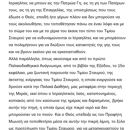
Ισραηλίτες να μπουν εις την Πατρώα Γη, εις τη γη των Πατέρων
τους, εις τη γη της Επαγγελίας, της υποσχέσεως που τους
έδωσε ο Θεός, επειδή ήτο γέρων πλέον και δεν μπορούσε να
τους ακολουθήσει, τον τοποθέτησαν πάνω σε έναν λόφο και με
το σώμα του και με τα χέρια του έκανε τον τύπο του Τιμίου
Σταυρού για να ενδυναμώνονται οι Ισραηλίτες και να μπορέσουν
να πολεμήσουν για να διώξουν τους κατακτητές της γης τους
και να βγουν εκείνοι για να εγκατασταθούν.
Αλλά παράλληλα, όπως ακούσαμε και από το πρώτο
Παλαιοδιαθηκικό Ανάγνωσμα, από το βιβλίο της Εξόδου, το 15ο
κεφάλαιο, μια ζωντανή παρουσία του Τιμίου Σταυρού, της
άκτιστης ενέργειας του Τιμίου Σταυρού, η οποία ενεργούσε και
δρούσε κατά την Παλαιά Διαθήκη, μας μεταφέρει στην περιοχή
της Μεράς, εκεί όπου ο Ισραηλιτικός λαός, καταπονημένος,
κοπιακός από τον καύσωνα της ημέρας και διψασμένος, βρήκε
αυτήν την πηγή, η οποία όμως είχε πικρό νερό και δεν
μπορούσαν να το πιούν. Και ο Θεός υπέδειξε εις τον Προφήτη
Μωυσή να τοποθετήσει μέσα σε αυτήν την πικρή λίμνη, το ξύλο
ως προτύπωση του Τιμίου Σταυρού, για να μετασκευαστούν τα