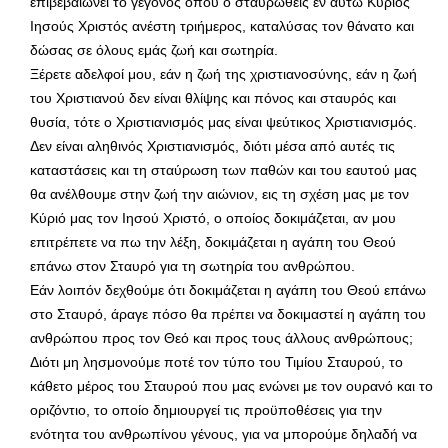
επιβεβαιώνει το γεγονός όπου ο σταυρωθείς εν αυτώ Κύριος
Ιησούς Χριστός ανέστη τριήμερος, καταλύσας τον θάνατο και
δώσας σε όλους εμάς ζωή και σωτηρία.
Ξέρετε αδελφοί μου, εάν η ζωή της χριστιανοσύνης, εάν η ζωή
του Χριστιανού δεν είναι θλίψης και πόνος και σταυρός και
θυσία, τότε ο Χριστιανισμός μας είναι ψεύτικος Χριστιανισμός.
Δεν είναι αληθινός Χριστιανισμός, διότι μέσα από αυτές τις
καταστάσεις και τη σταύρωση των παθών και του εαυτού μας
θα ανέλθουμε στην ζωή την αιώνιον, εις τη σχέση μας με τον
Κύριό μας τον Ιησού Χριστό, ο οποίος δοκιμάζεται, αν μου
επιτρέπετε να πω την λέξη, δοκιμάζεται η αγάπη του Θεού
επάνω στον Σταυρό για τη σωτηρία του ανθρώπου.
Εάν λοιπόν δεχθούμε ότι δοκιμάζεται η αγάπη του Θεού επάνω
στο Σταυρό, άραγε πόσο θα πρέπει να δοκιμαστεί η αγάπη του
ανθρώπου προς τον Θεό και προς τους άλλους ανθρώπους;
Διότι μη λησμονούμε ποτέ τον τύπο του Τιμίου Σταυρού, το
κάθετο μέρος του Σταυρού που μας ενώνει με τον ουρανό και το
οριζόντιο, το οποίο δημιουργεί τις προϋποθέσεις για την
ενότητα του ανθρωπίνου γένους, για να μπορούμε δηλαδή να