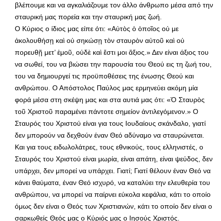
βλέπουμε και να αγκαλιάζουμε τον άλλο άνθρωπο μέσα από την
σταυρική μας πορεία και την σταυρική μας ζωή.
Ο Κύριος ο ίδιος μας είπε ότι: «Αὐτὸς ὁ ὁποῖος οὐ με
ἀκολουθήσῃ καὶ οὐ σηκώσῃ τὸν σταυρὸν αὐτοῦ καὶ οὐ
πορευθῇ μετ’ ἐμοῦ, οὐδὲ καὶ ἔστι μοι ἄξιος.» Δεν είναι άξιος του
να σωθεί, του να βιώσει την παρουσία του Θεού εις τη ζωή του,
του να δημιουργεί τις προϋποθέσεις της ένωσης Θεού και
ανθρώπου. Ο Απόστολος Παύλος μας ερμηνεύει ακόμη μία
φορά μέσα στη σκέψη μας και στα αυτιά μας ότι: «Ὁ Σταυρὸς
τοῦ Χριστοῦ παραμένει πάντοτε σημείον ἀντιλεγόμενον.» Ο
Σταυρός του Χριστού είναι για τους Ιουδαίους σκάνδαλο, γιατί
δεν μπορούν να δεχθούν έναν Θεό αδύναμο να σταυρώνεται.
Και για τους ειδωλολάτρες, τους εθνικούς, τους ελληνιστές, ο
Σταυρός του Χριστού είναι μωρία, είναι απάτη, είναι ψεύδος, δεν
υπάρχει, δεν μπορεί να υπάρχει. Γιατί; Γιατί θέλουν έναν Θεό να
κάνει θαύματα, έναν Θεό ισχυρό, να καταλύει την ελευθερία του
ανθρώπου, να μπορεί να παίρνει εύκολα κεφάλια, κάτι το οποίο
όμως δεν είναι ο Θεός των Χριστιανών, κάτι το οποίο δεν είναι ο
σαρκωθείς Θεός μας ο Κύριός μας ο Ιησούς Χριστός.