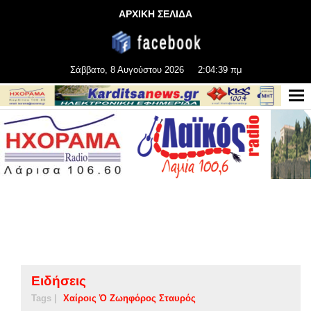
ΑΡΧΙΚΗ ΣΕΛΙΔΑ
Σάββατο, 8 Αυγούστου 2026
2:04:40 πμ
Ειδήσεις
Tags |
Χαίροις Ὁ Ζωηφόρος Σταυρός