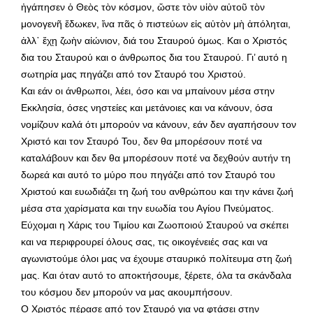
ἠγάπησεν ὁ Θεὸς τὸν κόσμον, ὥστε τὸν υἱὸν αὐτοῦ τὸν
μονογενῆ ἔδωκεν, ἵνα πᾶς ὁ πιστεύων εἰς αὐτὸν μὴ ἀπόληται,
ἀλλ᾿ ἔχῃ ζωὴν αἰώνιον, διά του Σταυρού όμως. Και ο Χριστός
δια του Σταυρού και ο άνθρωπος δια του Σταυρού. Γι’ αυτό η
σωτηρία μας πηγάζει από τον Σταυρό του Χριστού.
Και εάν οι άνθρωποι, λέει, όσο και να μπαίνουν μέσα στην
Εκκλησία, όσες νηστείες και μετάνοιες και να κάνουν, όσα
νομίζουν καλά ότι μπορούν να κάνουν, εάν δεν αγαπήσουν τον
Χριστό και τον Σταυρό Του, δεν θα μπορέσουν ποτέ να
καταλάβουν και δεν θα μπορέσουν ποτέ να δεχθούν αυτήν τη
δωρεά και αυτό το μύρο που πηγάζει από τον Σταυρό του
Χριστού και ευωδιάζει τη ζωή του ανθρώπου και την κάνει ζωή
μέσα στα χαρίσματα και την ευωδία του Αγίου Πνεύματος.
Εύχομαι η Χάρις του Τιμίου και Ζωοποιού Σταυρού να σκέπει
και να περιφρουρεί όλους σας, τις οικογένειές σας και να
αγωνιστούμε όλοι μας να έχουμε σταυρικό πολίτευμα στη ζωή
μας. Και όταν αυτό το αποκτήσουμε, ξέρετε, όλα τα σκάνδαλα
του κόσμου δεν μπορούν να μας ακουμπήσουν.
Ο Χριστός πέρασε από τον Σταυρό για να φτάσει στην