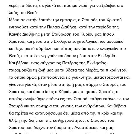
νερά, τα ύδατα, σε γλυκά και πόσιμα νερά, για να ξεδιψάσει ο
λαός του Θεού.
Μέσα σε αυτήν λοιπόν την εμπειρία, ο Σταυρός του Χριστού
ενεργούσε κατά την Παλαιά Διαθήκη, κατά την περίοδο της
Καινής Διαθήκης με τη Σταύρωση του Κυρίου μας Ιησού
Χριστού, και μέσα στην Εκκλησία εσχατολογικά, ως μοναδικό
και ξεχωριστό σύμβολο και τύπος των άκτιστων ενεργειών του
Θεού, οι οποίες ενεργούν και δρουν μέσα στην Εκκλησία.
Και βέβαια, ένας σύγχρονος Πατέρας της Εκκλησίας
παρομοιάζει τη ζωή μας με τα ύδατα της Μεράς, τα πικρά νερά,
τα οποία όμως μεταποιούνται εις γλυκύτητα, μεταστρέφονται και
γίνονται γλυκά, όταν μέσα στη ζωή μας υπάρχει ο Σταυρός του
Χριστού, και άρα ο ίδιος ο Κύριός μας ο Ιησούς Χριστός, ο
οποίος ανυψώθηκε επάνω εις τον Σταυρό, επάγει επάνω εις τον
Σταυρό για τη σωτηρία του γένους των ανθρώπων. Και βέβαια
θα πρέπει να κατανοήσουμε ότι, μέσα από την πικρία και την
θλίψη της ζωής και της καθημερινότητος, ο Σταυρός του
Χριστού μας δείχνει τον δρόμο της Αναστάσεως και μας