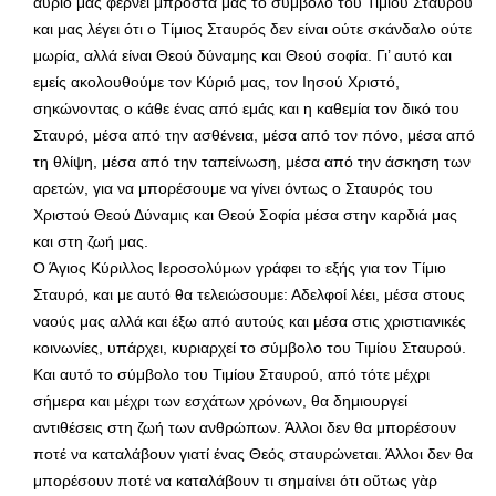
αύριο μας φέρνει μπροστά μας το σύμβολο του Τιμίου Σταυρού
και μας λέγει ότι ο Τίμιος Σταυρός δεν είναι ούτε σκάνδαλο ούτε
μωρία, αλλά είναι Θεού δύναμης και Θεού σοφία. Γι’ αυτό και
εμείς ακολουθούμε τον Κύριό μας, τον Ιησού Χριστό,
σηκώνοντας ο κάθε ένας από εμάς και η καθεμία τον δικό του
Σταυρό, μέσα από την ασθένεια, μέσα από τον πόνο, μέσα από
τη θλίψη, μέσα από την ταπείνωση, μέσα από την άσκηση των
αρετών, για να μπορέσουμε να γίνει όντως ο Σταυρός του
Χριστού Θεού Δύναμις και Θεού Σοφία μέσα στην καρδιά μας
και στη ζωή μας.
Ο Άγιος Κύριλλος Ιεροσολύμων γράφει το εξής για τον Τίμιο
Σταυρό, και με αυτό θα τελειώσουμε: Αδελφοί λέει, μέσα στους
ναούς μας αλλά και έξω από αυτούς και μέσα στις χριστιανικές
κοινωνίες, υπάρχει, κυριαρχεί το σύμβολο του Τιμίου Σταυρού.
Και αυτό το σύμβολο του Τιμίου Σταυρού, από τότε μέχρι
σήμερα και μέχρι των εσχάτων χρόνων, θα δημιουργεί
αντιθέσεις στη ζωή των ανθρώπων. Άλλοι δεν θα μπορέσουν
ποτέ να καταλάβουν γιατί ένας Θεός σταυρώνεται. Άλλοι δεν θα
μπορέσουν ποτέ να καταλάβουν τι σημαίνει ότι οὕτως γὰρ