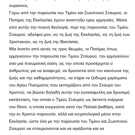
ουρανούς.
Γύρω από την παρουσία του Τιμίου και Ζωοποιού Σταυρού, οι
Πατέρες της Εκκλησίας έχουν αναπτύξει τρεις ερμηνείες. Μέσα
από αυτήν την πυκνή θεολογία, περί της παρουσίας του Τιμίου
Σταυρού, αδελφοί μου, εις τη ζωή της Εκκλησίας, εις τη ζωή των
Χριστιανών, εις τη ζωή της Βασιλείας.
Μία λοιπόν από αυτές τις τρεις θεωρίες, οι Πατέρες όπως
ερμηνεύουν την παρουσία του Τιμίου Σταυρού, την ερμηνεύουν
σαν μια πνευματική όαση, εις την οποία προσέρχεται ο
άνθρωπος για να αναψυχεί, να δροσιστεί από τον καύσωνα της
ζωής και της καθημερινότητος, να πάρει τα ζείδωρα χαρίσματα
του Αγίου Πνεύματος που εκπηγάζουν από τον Σταυρό του
Χριστού, να βιώσει δηλαδή αυτήν την ευσκιόφυλλη και δροσερή
κατάσταση, την οποία ο Τίμιος Σταυρός ως άκτιστη ενέργεια
του Θεού, η οποία ενεργούσε κατά την Παλαιά Διαθήκη, κατά
την εν Χριστώ παρουσία, αλλά και εσχατολογικά μέσα στην
Εκκλησία, ώστε όλα με την παρουσία του Τιμίου και Ζωοποιού
Σταυρού να σταυρώνονται και να αγιάζονται και να