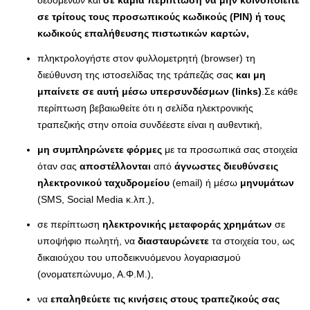
σε τρίτους τους προσωπικούς κωδικούς (ΡΙΝ) ή τους
κωδικούς επαλήθευσης πιστωτικών καρτών,
πληκτρολογήστε στον φυλλομετρητή (browser) τη
διεύθυνση της ιστοσελίδας της τράπεζάς σας
και μη
μπαίνετε σε αυτή μέσω υπερσυνδέσμων (links)
.Σε κάθε
περίπτωση βεβαιωθείτε ότι η σελίδα ηλεκτρονικής
τραπεζικής στην οποία συνδέεστε είναι η αυθεντική,
μη συμπληρώνετε
φόρμες
με τα προσωπικά σας στοιχεία
όταν σας
αποστέλλονται
από
άγνωστες διευθύνσεις
ηλεκτρονικού ταχυδρομείου
(email) ή μέσω
μηνυμάτων
(SMS, Social Media κ.λπ.),
σε περίπτωση
ηλεκτρονικής μεταφοράς χρημάτων
σε
υποψήφιο πωλητή, να
διασταυρώνετε
τα στοιχεία του, ως
δικαιούχου του υποδεικνυόμενου λογαριασμού
(ονοματεπώνυμο, Α.Φ.Μ.),
να
επαληθεύετε τις κινήσεις στους τραπεζικούς σας