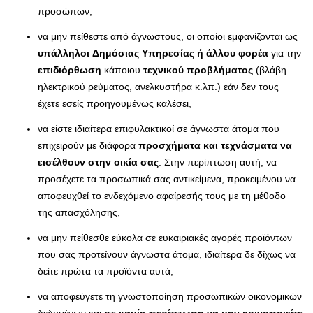
προσώπων,
να μην πείθεστε από άγνωστους, οι οποίοι εμφανίζονται ως
υπάλληλοι
Δημόσιας Υπηρεσίας ή άλλου φορέα
για την
επιδιόρθωση
κάποιου
τεχνικού προβλήματος
(βλάβη
ηλεκτρικού ρεύματος, ανελκυστήρα κ.λπ.) εάν δεν τους
έχετε εσείς προηγουμένως καλέσει,
να είστε ιδιαίτερα επιφυλακτικοί σε άγνωστα άτομα που
επιχειρούν με διάφορα
προσχήματα και τεχνάσματα να
εισέλθουν στην οικία σας
. Στην περίπτωση αυτή, να
προσέχετε τα προσωπικά σας αντικείμενα, προκειμένου να
αποφευχθεί το ενδεχόμενο αφαίρεσής τους με τη μέθοδο
της απασχόλησης,
να μην πείθεσθε εύκολα σε ευκαιριακές αγορές προϊόντων
που σας προτείνουν άγνωστα άτομα, ιδιαίτερα δε δίχως να
δείτε πρώτα τα προϊόντα αυτά,
να αποφεύγετε τη γνωστοποίηση προσωπικών οικονομικών
δεδομένων και
σε καμία περίπτωση να μην κοινοποιείτε