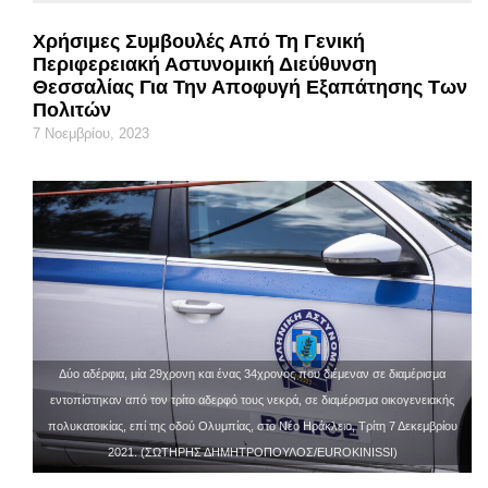
Χρήσιμες Συμβουλές Από Τη Γενική
Περιφερειακή Αστυνομική Διεύθυνση
Θεσσαλίας Για Την Αποφυγή Εξαπάτησης Των
Πολιτών
7 Νοεμβρίου, 2023
Δύο αδέρφια, μία 29χρονη και ένας 34χρονος που διέμεναν σε διαμέρισμα
εντοπίστηκαν από τον τρίτο αδερφό τους νεκρά, σε διαμέρισμα οικογενειακής
πολυκατοικίας, επί της οδού Ολυμπίας, στο Νέο Ηράκλειο, Τρίτη 7 Δεκεμβρίου
2021. (ΣΩΤΗΡΗΣ ΔΗΜΗΤΡΟΠΟΥΛΟΣ/EUROKINISSI)