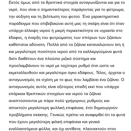
Εκτός όμως από τα θρεπτικά στοιχεία ανταγωνίζονται και για το
νερό, που είναι ο σημαντικότερος παράγοντας για το φύτρωμα,
την αύξηση και τη βελτίωση του φυτού. Ένα χαρακτηριστικό
παράδειγμα που επιβεβαιώνει αυτή μας τη σκέψη είναι ότι όταν
υπάρχει έλλειψη νερού ή μικρή περιεκτικότητα σε υγρασία στο
έδαφος, η έναρξη του φυτρώματος των σπόρων των ζιζανίων
καθίσταται αδύνατη. Πολλά από τα ζιζάνια καταναλώνουν ίση ή
και μεγαλύτερη ποσότητα νερού από τα καλλιεργούμενα φυτά
διότι διαθέτουν ένα πλούσιο ριζικό σύστημα και
προσλαμβάνουν το νερό με ταχύτερο ρυθμό έτσι ώστε να
εκμεταλλευθούν και μεγαλύτερο όγκο εδάφους. Τέλος, έρχεται ο
ανταγωνισμός σε σχέση με το φως που λαμβάνει ένα ζιζάνιο. Ο
ανταγωνισμός αυτός είναι οξύτερος επειδή εκεί που υπάρχει
επάρκεια θρεπτικών στοιχείων και νερού τα ζιζάνια
αναπτύσσονται με πάρα πολύ γρήγορους ρυθμούς και
αποκτούν μεγαλύτερη φυλλική επιφάνεια, έτσι δημιουργούν
προβλήματα σκίασης. Γενικώς πρέπει να αναφερθεί ότι τα φυτά
που έχουν μεγαλύτερη φιλική επιφάνεια και γενικά
εναλλασσόμενα φύλλα, και όχι αντίθετα, πλεονεκτούν στον