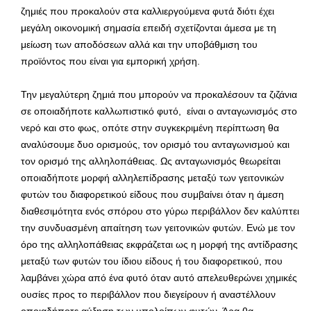
ζημιές που προκαλούν στα καλλιεργούμενα φυτά διότι έχει
μεγάλη οικονομική σημασία επειδή σχετίζονται άμεσα με τη
μείωση των αποδόσεων αλλά και την υποβάθμιση του
προϊόντος που είναι για εμπορική χρήση.
Την μεγαλύτερη ζημιά που μπορούν να προκαλέσουν τα ζιζάνια
σε οποιαδήποτε καλλωπιστικό φυτό, είναι ο ανταγωνισμός στο
νερό και στο φως, οπότε στην συγκεκριμένη περίπτωση θα
αναλύσουμε δυο ορισμούς, τον ορισμό του ανταγωνισμού και
τον ορισμό της αλληλοπάθειας. Ως ανταγωνισμός θεωρείται
οποιαδήποτε μορφή αλληλεπίδρασης μεταξύ των γειτονικών
φυτών του διαφορετικού είδους που συμβαίνει όταν η άμεση
διαθεσιμότητα ενός σπόρου στο γύρω περιβάλλον δεν καλύπτει
την συνδυασμένη απαίτηση των γειτονικών φυτών. Ενώ με τον
όρο της αλληλοπάθειας εκφράζεται ως η μορφή της αντίδρασης
μεταξύ των φυτών του ίδιου είδους ή του διαφορετικού, που
λαμβάνει χώρα από ένα φυτό όταν αυτό απελευθερώνει χημικές
ουσίες προς το περιβάλλον που διεγείρουν ή αναστέλλουν
οποιαδήποτε αύξηση των υπολοίπων φυτών. Άρα θα