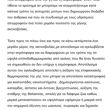
τίθεται το ερώτημα αν μπορούμε να ισορροπήσουμε κατά
κάποιο τρόπο τις εκπομπές ρύπων που δημιουργούν διοξείδιο
του άνθρακα και που σε συνδυασμό με τους υδρατμούς
απορροφούν ένα πολύ μεγάλο ποσοστό της γήινης
ακτινοβολίας.
Τόσο προς τα πάνω όσο και προς τα κάτω εκπέμπεται ένα
μεγάλο μέρος της ακτινοβολίας,με αποτέλεσμα να εγκλωβίζεται
στην ατμόσφαιρα και να διαμορφώνει με τον τρόπο της σε
υψηλά επίπεδαθερμοκρασίες από εκείνες που θα ήταν δυνατόν
να σημειωθούν αν δεν υπήρχε η ατμόσφαιρα. Αποτέλεσμα
αυτού του εγκλωβισμού αποτελεί η αύξηση της επιφανειακής
θερμοκρασίας της γης που μπορεί να αποτελέσει καταστροφική
για εκατοντάδες οικοσυστήματα. Δημιουργούνται καύσωνες,
καταιγίδες, άστατες και έντονες βροχοπτώσεις, αύξηση της
στάθμης της θάλασσας, απειλή για τα διάφορα ζώα καθώς
μερικά μεταναστεύουν σε υψηλότερα υψόμετρα ή μακριά από
τον ισημερινό,όξυνση του ωκεανού, πυρκαγιές και ξηρασία