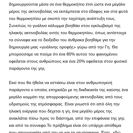
δημιουργούνται μέσα σε ένα θερμοκήπιο έτσι ώστε ένα μεγάλο
μέρος της ακτινοβολίας να εκπέμπεται στο έδαφος και στα φυτά
του θερμοκηπίου με σκοπό την ταχύτερη ανάπτυξη τους.
Συνεπώς το γυάλινο κάλυμμα βοηθάει στον εγκλωβισμό της
ηλιακής ακτινοβολίας εντός του θερμοκηπίου, όπως αντίστοιχα
τα σύννεφα και το διοξείδιο του άνθρακα βοηθάμε για την
δημιουργία μιας «γυάλινης οροφής» γύρω από την Γη. Θα
μπορούσαμε να πούμε ότι ένα 80% αυτού του φαινομένου
οφείλεται στους ανθρώπους και ένα 20% οφείλεται στον φυσικό
παράγοντα της γης.
Εκεί που θα ήθελα να εστιάσω είναι στον ανθρωπογενή
παράγοντα ο οποίος επηρεάζει με τη διαδικασία της καύσης ένα
μεγάλο κομμάτι της απορροφούμενης ακτινοβολίας από τους
υδρατμούς της ατμόσφαιρας. Είναι γνωστό ότι από όλη την
ηλιακή ενέργεια που δέχεται η γη, ένα μεγάλο μέρος της
ανακλάται πίσω προς το διάστημα, από την επιφάνεια της γης
και από τα σύννεφα.Το πρόβλημα είναι ότι υπάρχει απόθεμα
που απορροφάτε από την γη και τη ατμόσφαιρα. Έτσι, εδώ